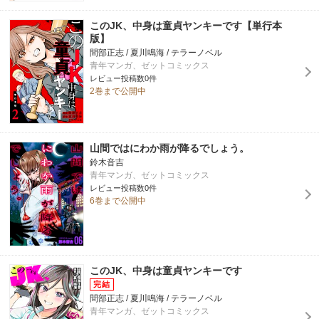
このJK、中身は童貞ヤンキーです【単行本
版】
間部正志 / 夏川鳴海 / テラーノベル
青年マンガ、ゼットコミックス
レビュー投稿数0件
2巻まで公開中
山間ではにわか雨が降るでしょう。
鈴木音吉
青年マンガ、ゼットコミックス
レビュー投稿数0件
6巻まで公開中
このJK、中身は童貞ヤンキーです
間部正志 / 夏川鳴海 / テラーノベル
青年マンガ、ゼットコミックス