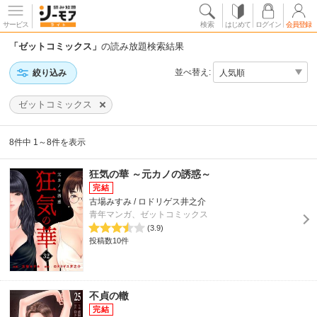
サービス
検索
はじめて
ログイン
会員登録
「ゼットコミックス」
の読み放題検索結果
並べ替え:
絞り込み
ゼットコミックス
8件中 1～8件を表示
狂気の華 ～元カノの誘惑～
古場みすみ / ロドリゲス井之介
青年マンガ、ゼットコミックス
(3.9)
投稿数10件
不貞の轍