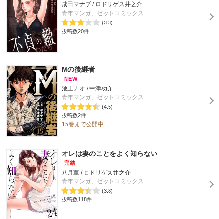
成田マナブ / ロドリゲス井之介
青年マンガ、ゼットコミックス
(3.3)
投稿数20件
Mの後継者
池上ナオ / 中津功介
青年マンガ、ゼットコミックス
(4.5)
投稿数2件
15巻まで公開中
オレは妻のことをよく知らない
八月薫 / ロドリゲス井之介
青年マンガ、ゼットコミックス
(3.8)
投稿数118件