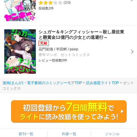
(3.0)
投稿数2件
シュガー＆キングフィッシャー～殺し屋佐東
と懸賞金12億円の少女との逃避行～
花門初海 / 半田畔 / peep
青年マンガ、ゼットコミックス
レビュー投稿数0件
漫画(まんが)・電子書籍のコミックシーモアTOP
読み放題ライトTOP
ゼット
コミックス
新刊一覧
作家一覧
ジャンル