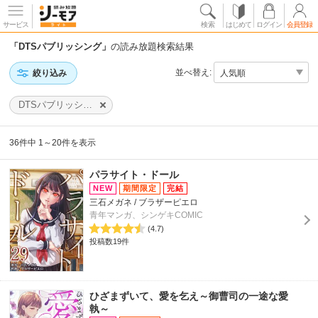
サービス
検索
はじめて
ログイン
会員登録
「DTSパブリッシング」
の読み放題検索結果
並べ替え:
絞り込み
DTSパブリッシング
36件中 1～20件を表示
パラサイト・ドール
三石メガネ / ブラザーピエロ
青年マンガ、シンゲキCOMIC
(4.7)
投稿数19件
ひざまずいて、愛を乞え～御曹司の一途な愛
執～