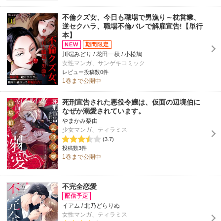
不倫クズ女、今日も職場で男漁り～枕営業、
逆セクハラ、職場不倫バレで解雇宣告!【単行
本】
川端みどり / 花田一秋 / 小松鳩
女性マンガ、サンゲキコミック
レビュー投稿数0件
1巻まで公開中
死刑宣告された悪役令嬢は、仮面の辺境伯に
なぜか溺愛されています。
やまかみ梨由
少女マンガ、ティラミス
(3.7)
投稿数3件
1巻まで公開中
不完全恋愛
イアム / 北乃どらりぬ
女性マンガ、ティラミス