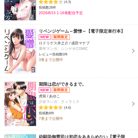
(4.3)
投稿数28件
2026/8/15 1-16巻配信予定
リベンジゲーム～愛憎～【電子限定単行本】
ロドリゲス井之介 / 成田マナブ
青年マンガ、シンゲキCOMIC
レビュー投稿数0件
3巻まで公開中
期限は恋ができるまで。
虎前 / あゆこ
少女マンガ、ティラミス
(4.6)
投稿数8件
7巻まで公開中
幼馴染御曹司は初恋をあきらめない【電子限