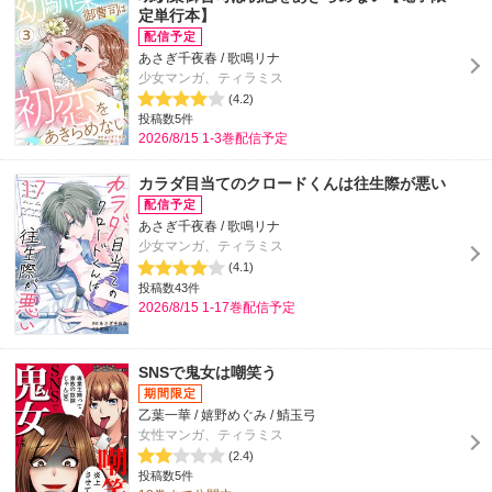
定単行本】
あさぎ千夜春 / 歌鳴リナ
少女マンガ、ティラミス
(4.2)
投稿数5件
2026/8/15 1-3巻配信予定
カラダ目当てのクロードくんは往生際が悪い
あさぎ千夜春 / 歌鳴リナ
少女マンガ、ティラミス
(4.1)
投稿数43件
2026/8/15 1-17巻配信予定
SNSで鬼女は嘲笑う
乙葉一華 / 嬉野めぐみ / 鯖玉弓
女性マンガ、ティラミス
(2.4)
投稿数5件