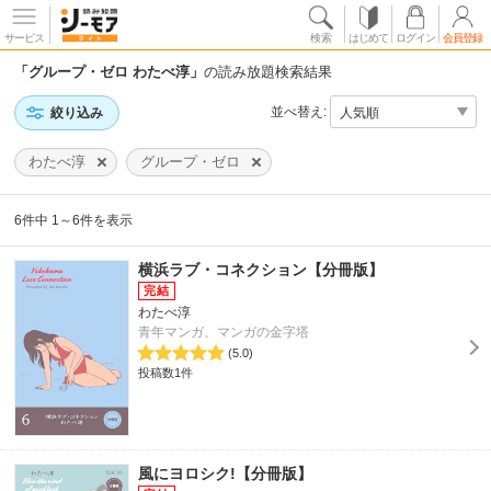
サービス
検索
はじめて
ログイン
会員登録
「グループ・ゼロ わたべ淳」
の読み放題検索結果
並べ替え:
絞り込み
わたべ淳
グループ・ゼロ
6件中 1～6件を表示
横浜ラブ・コネクション【分冊版】
わたべ淳
青年マンガ、マンガの金字塔
(5.0)
投稿数1件
風にヨロシク!【分冊版】