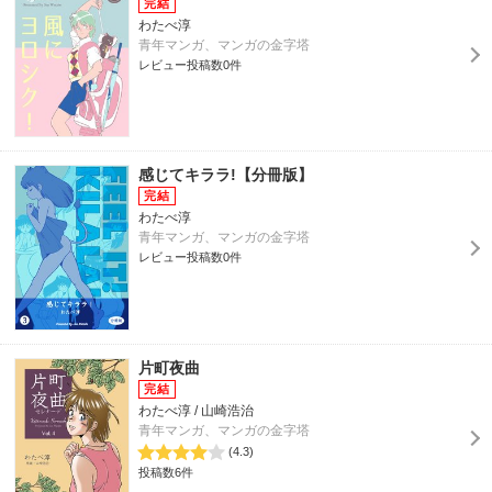
わたべ淳
青年マンガ、マンガの金字塔
レビュー投稿数0件
感じてキララ!【分冊版】
わたべ淳
青年マンガ、マンガの金字塔
レビュー投稿数0件
片町夜曲
わたべ淳 / 山崎浩治
青年マンガ、マンガの金字塔
(4.3)
投稿数6件