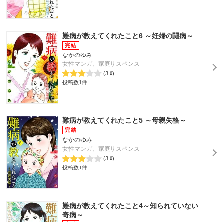
難病が教えてくれたこと6 ～妊婦の闘病～
なかのゆみ
女性マンガ、家庭サスペンス
(3.0)
投稿数1件
難病が教えてくれたこと5 ～母親失格～
なかのゆみ
女性マンガ、家庭サスペンス
(3.0)
投稿数1件
難病が教えてくれたこと4～知られていない
奇病～