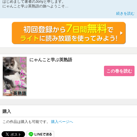
はじめまして著者のJonyと申します。
にゃんこと学ぶ英熟語の旅へようこそ
猫。彼らはただのペットではなく、私たちの生活に寄り添う神秘的な存在です。
続きを読む
古代エジプトの神々に崇められ、現代に至るまで多くの文学やアートにインスピ
レーションを与えてきた猫たちの姿は、まるで生きたアートのようです。彼らの
柔らかな毛並み、優雅な動き、そして独自の性格は、私たち人間の心を捉えて離
しません。
本書では、猫にまつわる英熟語を通じて、その奥深い魅力に迫ります。日常的に
使われる英熟語および英単語の表現を通して猫の画像であなたの心を癒してくだ
さい。
猫と私たちの関係は、時に神秘的で、時にユーモラスです。彼らの独立した性格
は、自由を愛する私たちの心に共鳴し、また、彼らの愛らしい仕草は、日常の疲
れを癒してくれます。そんな猫たちの魅力を、言葉の力を借りて再発見する旅に
にゃんこと学ぶ英熟語
出ましょう。
本書を手に取ったあなたは、すでに猫の不思議な世界に足を踏み入れています。
各章では、猫にまつわる熟語や英単語の背景や使われ方を深く掘り下げ、読み進
この巻を読む
めるうちに、英語への理解が深まることでしょう。この旅を通じて、猫との新た
な絆を築き、言葉の裏に潜む物語を感じ取っていただければと思います。
※英単語が重複している箇所については赤字で表現しました。
ご了承ください。
※本作はJonyの個人誌作品の電子書籍版となります。【102ページ】
購入
この作品は購入も可能です。
購入ページへ