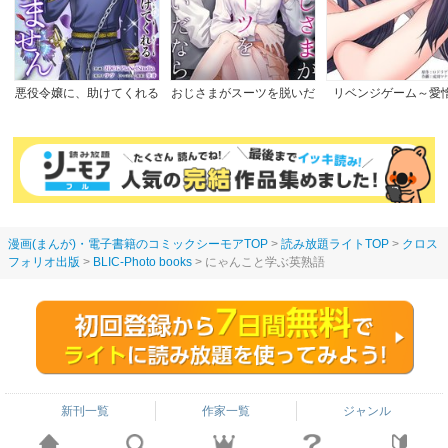
悪役令嬢に、助けてくれる
おじさまがスーツを脱いだ
リベンジゲーム～愛
ヒーローなんていません
なら
【完全版】
漫画(まんが)・電子書籍のコミックシーモアTOP
読み放題ライトTOP
クロス
フォリオ出版
BLIC-Photo books
にゃんこと学ぶ英熟語
新刊一覧
作家一覧
ジャンル