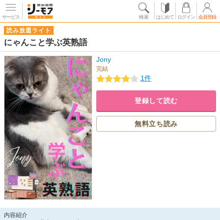
サービス
検索
はじめて
ログイン
会員登録
読み放題ライト
にゃんこと学ぶ英熟語
Jony
完結
1件
登録して読む
無料立ち読み
内容紹介