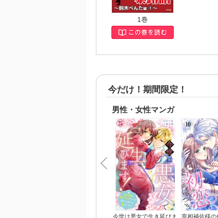
1巻
今だけ！期間限定！
男性・女性マンガ
今世は悪女で生き延びま
宰相補佐様の