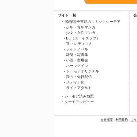
サイト一覧
会
・漫画/電子書籍のコミックシーモア
- 少年・青年マンガ
- 少女・女性マンガ
- BL（ボーイズラブ）
- TL・レディコミ
- ライトノベル
- 雑誌・写真集
- 小説・実用書
- ハーレクイン
- シーモアオリジナル
- 独占・先行配信
- メディア化
- ライトアダルト
・シーモア読み放題
・シーモアレビュー
会社概要
|
利用規約
|
プラ