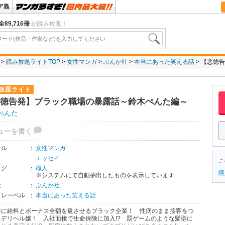
ア島
全89,716冊
が読み放題！
読み放題ライトTOP
女性マンガ
ぶんか社
本当にあった笑える話
【悪徳告
放題ライト
徳告発】ブラック職場の暴露話～鈴木ぺんた編～
ぺんた
ューを書く
ンル
：
女性マンガ
エッセイ
こ
タグ
：
職人
購
※システムにて自動抽出したものを表示しています
社
：
ぶんか社
・レーベル
：
本当にあった笑える話
時に給料とボーナス全額を返させるブラック企業！ 性病のまま接客をつ
るデリヘル嬢！ 入社面接で生命保険に加入!? 罰ゲームのような髪型に