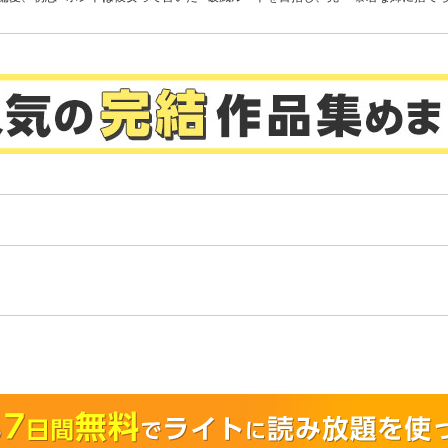
き
いのに。
璧な悪役令嬢になってみ
ら、公爵閣下に拾
せますっ！～推しのため
した
当て馬をやり遂げたいの
に、無愛想な護衛騎士様
がやたらと絡んできます
～
。