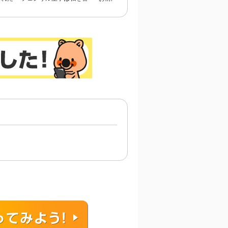
われま
にしました
と言われた私。妹の身代
～御曹司の一途な愛執
わりに冷酷な辺境伯のも
とへ嫁ぎ、幸せを手に入
れる（コミック） 分冊
版