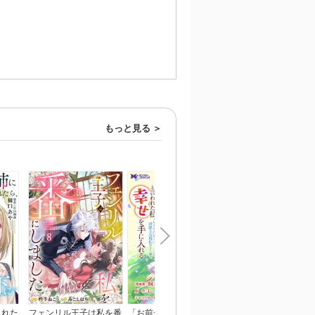
もっと見る
られた
フェンリル王子は私を番
「お前が代わりに死ね」
ひざまずいて、愛を乞