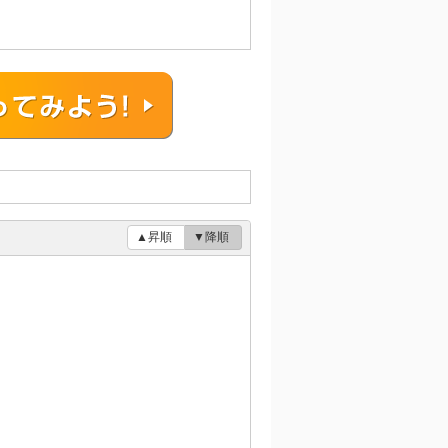
▲昇順
▼降順