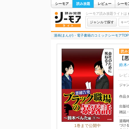
シーモア
読み放題
レビュー
シーモ
シーモア読み放題ライトは
ジャンルで探す
漫画(まんが)・電子書籍のコミックシーモアTOP
読み
【悪
鈴木
レビ
ジャ
作品
出版
雑誌
退職
1巻まで公開中
づけ