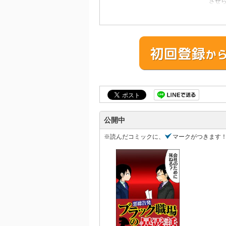
させら
ナー
運転手
撃談を
公開中
※読んだコミックに、
マークがつきます