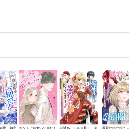
偏愛、初恋
ホントは彼女って言いた
破滅ルートを目指し、完
暴君な姉に捨て