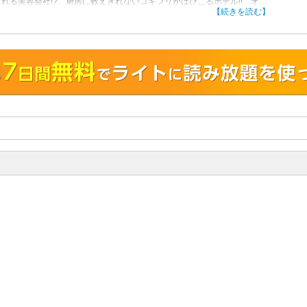
れる美容会社!? 厨房に数えきれないゴキブリがはびこるホテル!! オー
の一存で新規開店したカフェが3か月で閉店!? 左右がわからないタクシー
【続きを読む】
!! …etc. みんなが体験したブラック企業の実態やイタ客＆ダメ店員目
、投稿4コマ職人・鈴木ぺんたが描く!!
！