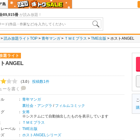
ア島
全89,915冊
が読み放題！
読み放題ライトTOP
青年マンガ
ＴＭＥプラス
TME出版
ホストANGEL
放題ライト
トANGEL
（3.0）
投稿数1件
ューを書く
ンル
：
青年マンガ
こ
裏社会・アングラ
/
フィルムコミック
購
タグ
：
女将
※システムにて自動抽出したものを表示しています
社
：
ＴＭＥプラス
・レーベル
：
TME出版
ーズ
：
ホストANGELシリーズ