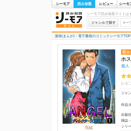
シーモア
読み放題
レビュー
シーモ
シーモア読み放題ライトは
ジャンルで探す
漫画(まんが)・電子書籍のコミックシーモアTOP
読み
ホス
遊人
レビ
ジャ
作品
出版
雑誌
シリ
完結