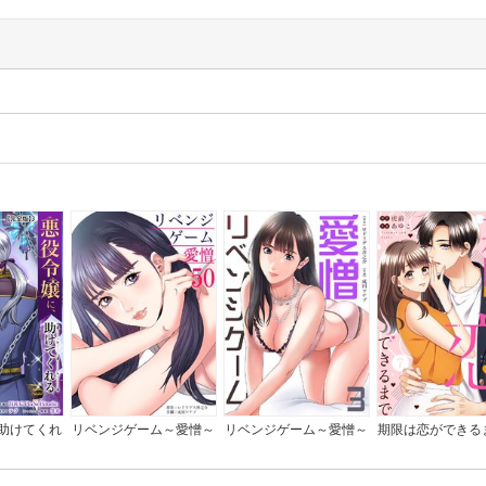
助けてくれ
リベンジゲーム～愛憎～
リベンジゲーム～愛憎～
期限は恋ができる
んていませ
【電子限定単行本】
全版】