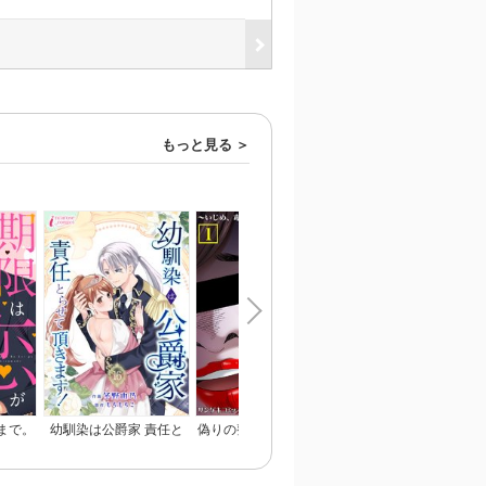
もっと見る
まで。
幼馴染は公爵家 責任と
偽りの整形ブス、愛され
恋のあかし
らせて頂きます！
女子に地獄の復讐～いじ
め、毒親、マウント女に
人生リベンジ【単行本】