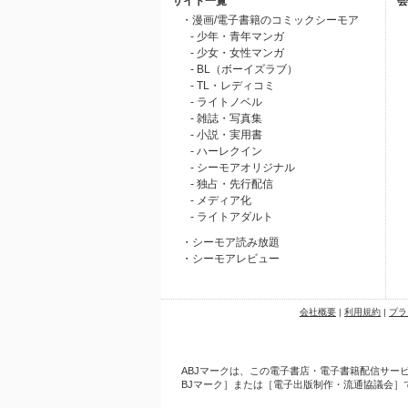
サイト一覧
会
・漫画/電子書籍のコミックシーモア
- 少年・青年マンガ
- 少女・女性マンガ
- BL（ボーイズラブ）
- TL・レディコミ
- ライトノベル
- 雑誌・写真集
- 小説・実用書
- ハーレクイン
- シーモアオリジナル
- 独占・先行配信
- メディア化
- ライトアダルト
・シーモア読み放題
・シーモアレビュー
会社概要
|
利用規約
|
プラ
ABJマークは、この電子書店・電子書籍配信サービ
BJマーク］または［電子出版制作・流通協議会］