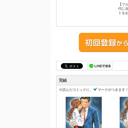
【フル
代に
トをお
完結
※読んだコミックに、
マークがつきます