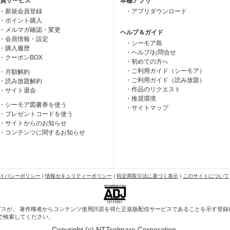
員サービス
本棚アプリ
・新規会員登録
・アプリダウンロード
・ポイント購入
・メルマガ確認・変更
ヘルプ＆ガイド
・会員情報・設定
・シーモア島
・購入履歴
・ヘルプ/お問合せ
・クーポンBOX
・初めての方へ
・ご利用ガイド（シーモア）
・月額解約
・ご利用ガイド（読み放題）
・読み放題解約
・作品のリクエスト
・サイト退会
・推奨環境
・シーモア図書券を使う
・サイトマップ
・プレゼントコードを使う
・サイトからのお知らせ
・コンテンツに関するお知らせ
イバシーポリシー
|
情報セキュリティーポリシー
|
特定商取引法に基づく表示
|
このサイトについて
スが、 著作権者からコンテンツ使用許諾を得た正規版配信サービスであることを示す登録商標
で検索してください。
Copyright (c) NTTsolmare.Corporation.