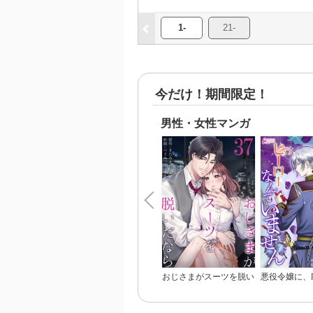
1-
21-
今だけ！期間限定！
男性・女性マンガ
おじさまがスーツを脱い
悪役令嬢に、
だなら
るヒーローな
ん【完