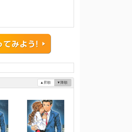
▲昇順
▼降順