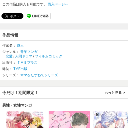
この作品は購入も可能です。
購入ページへ
作品情報
作家名：
遊人
ジャンル：
青年マンガ
恋愛
/
人間ドラマ
/
フィルムコミック
出版社：
ＴＭＥプラス
雑誌：
TME出版
シリーズ：
ママをたずねてシリーズ
今だけ！期間限定！
もっと見る
男性・女性マンガ