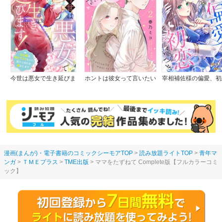
今世は悪女で生き延びま
ホントは彼女って言いたい
宰相補佐様の偏愛、初
す！～玉の輿は死亡フラグ
のに。
つき
なので、落ちこぼれを婿に
します～
漫画(まんが)・電子書籍のコミックシーモアTOP
読み放題ライトTOP
青年マ
ンガ
ＴＭＥプラス
TME出版
ママをたずねて Complete版【フルカラーコミ
ック】