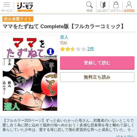
サービス
検索
はじめて
ログイン
会員登録
読み放題ライト
ママをたずねて Complete版【フルカラーコミック】
遊人
完結
2件
登録して読む
無料立ち読み
【フルカラー203ページ】ずっと会いたかった母さん…邪魔者のいないところで
愛し合う為に閉じ込めて最終の地へ向かおう！多感な思春期を母と離れて寂しく
暮らしていた少年は、愛する母に恋して憧れ変質的な男へと成長していた。そし
てついに母と息子は再会するのだった…。