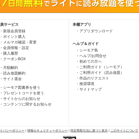
員サービス
本棚アプリ
・新規会員登録
・アプリダウンロード
・ポイント購入
・メルマガ確認・変更
ヘルプ＆ガイド
・会員情報・設定
・シーモア島
・購入履歴
・ヘルプ/お問合せ
・クーポンBOX
・初めての方へ
・ご利用ガイド（シーモア）
・月額解約
・ご利用ガイド（読み放題）
・読み放題解約
・作品のリクエスト
・サイト退会
・推奨環境
・シーモア図書券を使う
・サイトマップ
・プレゼントコードを使う
・サイトからのお知らせ
・コンテンツに関するお知らせ
イバシーポリシー
|
情報セキュリティーポリシー
|
特定商取引法に基づく表示
|
このサイトについて