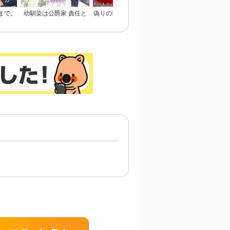
まで。
幼馴染は公爵家 責任と
偽りの整形ブス、愛され
恋のあかし
らせて頂きます！
女子に地獄の復讐～いじ
め、毒親、マウント女に
人生リベンジ【単行本】