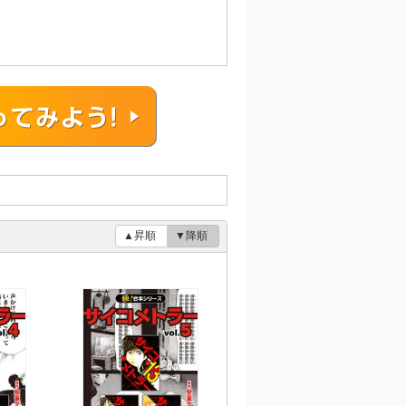
▲昇順
▼降順