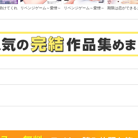
助けてくれ
リベンジゲーム～愛憎～
リベンジゲーム～愛憎～
期限は恋ができる
んていませ
【電子限定単行本】
全版】
。