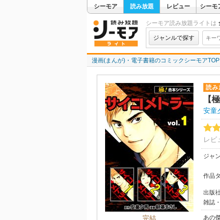
シーモア
読み放題
レビュー
シーモ
シーモア読み放題ライトは
ジャンルで探す
漫画(まんが)・電子書籍のコミックシーモアTOP
読み
【極
安童
レビ
ジャ
作品
出版
雑誌
あの
完結