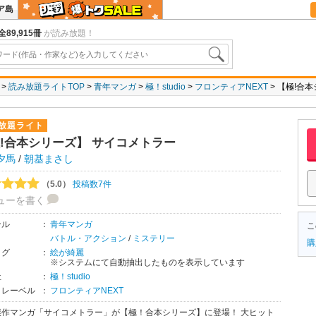
ア島
全89,915冊
が読み放題！
読み放題ライトTOP
青年マンガ
極！studio
フロンティアNEXT
【極!合本
放題ライト
!合本シリーズ】 サイコメトラー
夕馬
/
朝基まさし
（5.0）
投稿数7件
ューを書く
ンル
：
青年マンガ
こ
バトル・アクション
/
ミステリー
購
タグ
：
絵が綺麗
※システムにて自動抽出したものを表示しています
社
：
極！studio
・レーベル
：
フロンティアNEXT
傑作マンガ「サイコメトラー」が【極！合本シリーズ】に登場！ 大ヒット