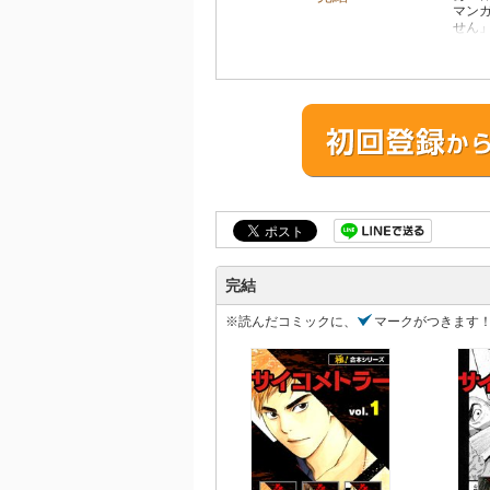
マンガ
せん
留年
受け
その
完結
※読んだコミックに、
マークがつきます