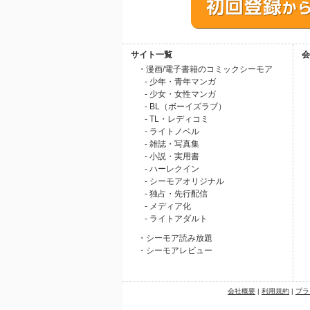
サイト一覧
会
・漫画/電子書籍のコミックシーモア
- 少年・青年マンガ
- 少女・女性マンガ
- BL（ボーイズラブ）
- TL・レディコミ
- ライトノベル
- 雑誌・写真集
- 小説・実用書
- ハーレクイン
- シーモアオリジナル
- 独占・先行配信
- メディア化
- ライトアダルト
・シーモア読み放題
・シーモアレビュー
会社概要
|
利用規約
|
プラ