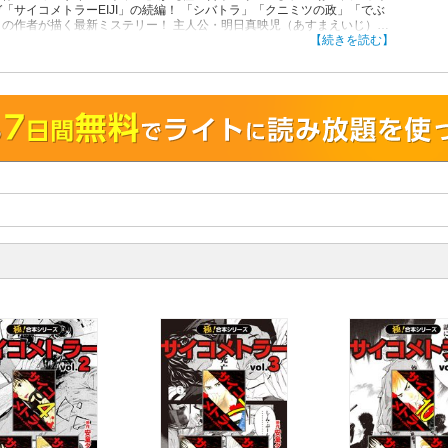
「サイコメトラーEIJI」の続編！ 「シバトラ」「クニミツの政」「でぶ
」の作者が描く最新ミステリー！ 主人公・明日真映児（あすまえいじ）は
した高校三年生、捜査一課の女刑事・志摩亮子（しまりょうこ）の依頼を
【続きを読む】
再び事件の捜査に協力することに！ 渋谷で発生した連続殺人事件、2人は
犯人を追うが・・。 ※単巻版１～３巻を収録しています。
！