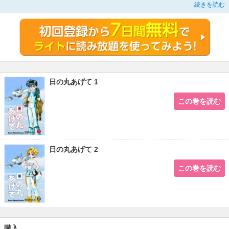
ことに…！ 誘われるがまま、命知らずが挑む新設レース「V1クラス」に挑戦
続きを読む
した日の丸に、飛行の才能が覚醒！ 戦闘機パイロットだった翔すら驚愕するほ
ど、無意識に伝説の飛空技「木の葉落とし」を成功させ、天性の腕前を発揮す
る！
日の丸あげて 1
この巻を読む
日の丸あげて 2
この巻を読む
購入