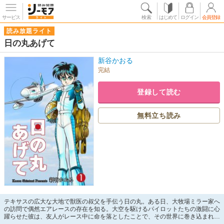
サービス
検索
はじめて
ログイン
会員登録
読み放題ライト
日の丸あげて
新谷かおる
完結
登録して読む
無料立ち読み
テキサスの広大な大地で獣医の叔父を手伝う日の丸。ある日、大牧場ミラー家へ
の訪問で偶然エアレースの存在を知る。大空を駆けるパイロットたちの激闘に心
躍らせた彼は、友人がレース中に命を落としたことで、その世界に巻き込まれる