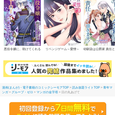
悪役令嬢に、助けてくれる
リベンジゲーム～愛憎～
幼馴染は公爵家 責任
ヒーローなんていません
て頂きます！
【完全版】
漫画(まんが)・電子書籍のコミックシーモアTOP
読み放題ライトTOP
青年マ
ンガ
グループ・ゼロ
マンガの金字塔
日の丸あげて