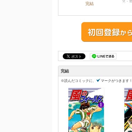
兄・
完結
は、
いト
りは
ク、第
完結
※読んだコミックに、
マークがつきます