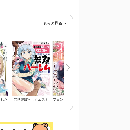
もっと見る
られた
異世界ぼっちクエスト
フェンリル王子は私を番
ひざまずいて、愛を乞
われま
隠密スキルで無双もハー
にしました
～御曹司の一途な愛執
レムも思うまま！...なは
ず