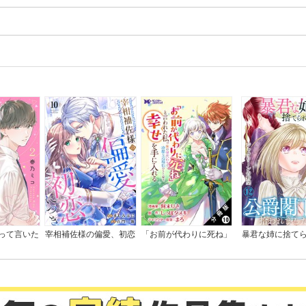
って言いた
宰相補佐様の偏愛、初恋
「お前が代わりに死ね」
暴君な姉に捨て
に。
につき
と言われた私。妹の身代
ら、公爵閣下に拾
わりに冷酷な辺境伯のも
した
とへ嫁ぎ、幸せを手に入
れる（コミック） 分冊
版