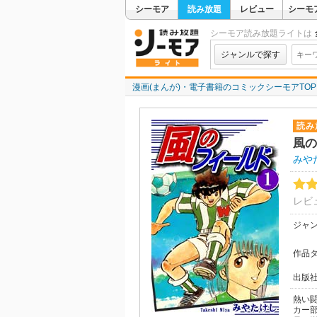
シーモア
読み放題
レビュー
シーモ
シーモア読み放題ライトは
ジャンルで探す
漫画(まんが)・電子書籍のコミックシーモアTOP
読み
風の
みや
レビ
ジャ
作品
出版
熱い
カー