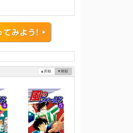
▲昇順
▼降順