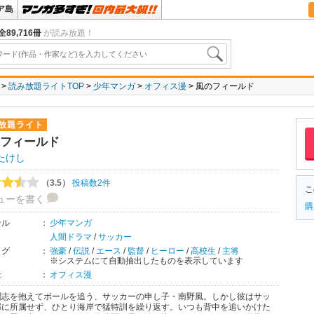
ア島
全89,716冊
が読み放題！
読み放題ライトTOP
少年マンガ
オフィス漫
風のフィールド
放題ライト
フィールド
たけし
（3.5）
投稿数2件
こ
ューを書く
購
ンル
：
少年マンガ
人間ドラマ
/
サッカー
タグ
：
強豪
/
伝説
/
エース
/
監督
/
ヒーロー
/
高校生
/
主将
※システムにて自動抽出したものを表示しています
社
：
オフィス漫
闘志を抱えてボールを追う、サッカーの申し子・南野風。しかし彼はサッ
部に所属せず、ひとり海岸で猛特訓を繰り返す。いつも背中を追いかけた