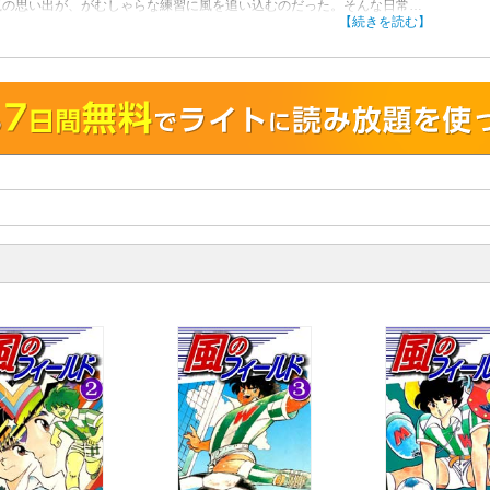
嵐の思い出が、がむしゃらな練習に風を追い込むのだった。そんな日常
幼なじみの女性教師・河井えくぼの登場により大きく変化。えくぼは厳し
【続きを読む】
レーニングをさらに工夫し、風の成長を後押しする。同じ情熱を持つふた
、夢に向かって走り始めた！ 熱き魂がほとばしる熱血サッカーコミッ
1巻（全17巻）！！
！