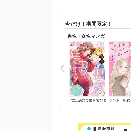
今だけ！期間限定！
男性・女性マンガ
今世は悪女で生き延びま
ホントは彼女
す！～玉の輿は死亡フラ
いの
グなので、落ちこぼれを
婿にします～