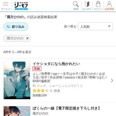
サービス
検索
はじめて
ログイン
会員登録
「鴈方ひのの」
の読み放題検索結果
並べ替え:
絞り込み
鴈方ひのの
4件中 1～4件を表示
イケショタになら抱かれたい
よし / 雨季野 / ogr / 一文字はや子 / 鴈方ひのの / まぼ
ろ志 / 笑平 / 百合原明 / sawaco / 椋太郎 / 野崎つばた /
BABY編集部
BLマンガ、ふゅーじょんぷろだくと
(3.3)
投稿数10件
ぼくらの一線【電子限定描き下ろし付き】
鴈方ひのの