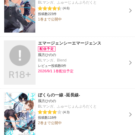
BLマンガ、ふゅーじょんぷろだくと
(4.6)
投稿数223件
1巻まで公開中
エマージェンシーエマージェンス
鴈方ひのの
BLマンガ、Blend
レビュー投稿数0件
2026/9/1 1巻配信予定
ぼくらの一線 -延長線-
鴈方ひのの
BLマンガ、ふゅーじょんぷろだくと
(4.3)
投稿数118件
2巻まで公開中