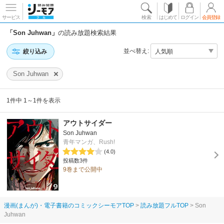
サービス
検索
はじめて
ログイン
会員登録
「Son Juhwan」
の読み放題検索結果
並べ替え:
絞り込み
Son Juhwan
1件中 1～1件を表示
アウトサイダー
Son Juhwan
青年マンガ、Rush!
(4.0)
投稿数3件
9巻まで公開中
漫画(まんが)・電子書籍のコミックシーモアTOP
読み放題フルTOP
Son
Juhwan