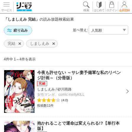
サービス
検索
はじめて
ログイン
会員登録
「しましえみ 完結」
の読み放題検索結果
並べ替え:
絞り込み
完結
しましえみ
4件中 1～4件を表示
今夜も許せない ～サレ妻予備軍な私のリベン
ジ計画～（分冊版）
しましえみ / 砂川雨路
女性マンガ、comic meltyKILL
(4.0)
投稿数11件
抱かれることで運命は変えられる!?【単行本
版】