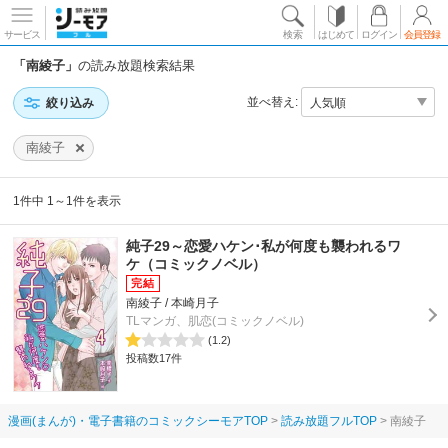
サービス
検索
はじめて
ログイン
会員登録
「南綾子」
の読み放題検索結果
並べ替え:
絞り込み
南綾子
1件中 1～1件を表示
純子29～恋愛ハケン･私が何度も襲われるワ
ケ（コミックノベル）
南綾子 / 本崎月子
TLマンガ、肌恋(コミックノベル)
(1.2)
投稿数17件
漫画(まんが)・電子書籍のコミックシーモアTOP
読み放題フルTOP
南綾子