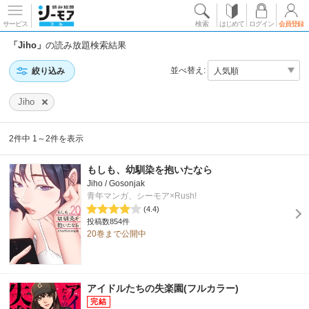
サービス
検索
はじめて
ログイン
会員登録
「Jiho」
の読み放題検索結果
並べ替え:
絞り込み
Jiho
2件中 1～2件を表示
もしも、幼馴染を抱いたなら
Jiho / Gosonjak
青年マンガ、シーモア×Rush!
(4.4)
投稿数854件
20巻まで公開中
アイドルたちの失楽園(フルカラー)