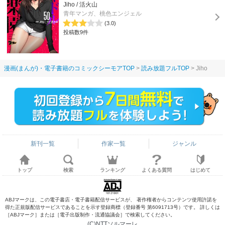
Jiho / 活火山
青年マンガ、桃色エンジェル
(3.0)
投稿数9件
漫画(まんが)・電子書籍のコミックシーモアTOP
読み放題フルTOP
Jiho
新刊一覧
作家一覧
ジャンル
トップ
検索
ランキング
よくある質問
はじめて
ABJマークは、この電子書店・電子書籍配信サービスが、 著作権者からコンテンツ使用許諾を
得た正規版配信サービスであることを示す登録商標（登録番号 第6091713号）です。 詳しくは
［ABJマーク］または［電子出版制作・流通協議会］で検索してください。
(C)NTTソルマーレ