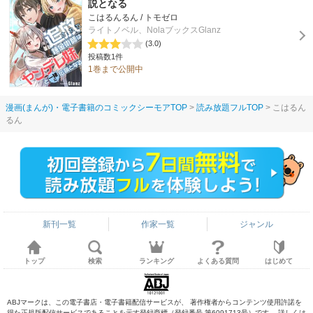
説となる
こはるんるん / トモゼロ
ライトノベル、NolaブックスGlanz
(3.0)
投稿数1件
1巻まで公開中
漫画(まんが)・電子書籍のコミックシーモアTOP
読み放題フルTOP
こはるん
るん
新刊一覧
作家一覧
ジャンル
トップ
検索
ランキング
よくある質問
はじめて
ABJマークは、この電子書店・電子書籍配信サービスが、 著作権者からコンテンツ使用許諾を
得た正規版配信サービスであることを示す登録商標（登録番号 第6091713号）です。 詳しくは