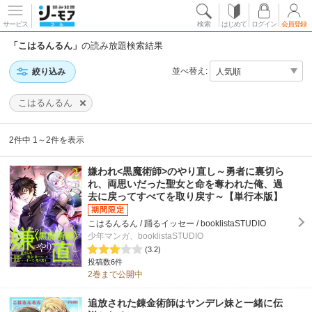
サービス
検索
はじめて
ログイン
会員登録
「こはるんるん」
の読み放題検索結果
並べ替え:
絞り込み
こはるんるん
2件中 1～2件を表示
嫌われ<黒魔術師>のやり直し～勇者に裏切ら
れ、両思いだった聖女と命を奪われた俺、過
去に戻ってすべてを取り戻す～【単行本版】
こはるんるん / 踊るイッセー / booklistaSTUDIO
少年マンガ、booklistaSTUDIO
(3.2)
投稿数6件
2巻まで公開中
追放された錬金術師はヤンデレ妹と一緒に伝