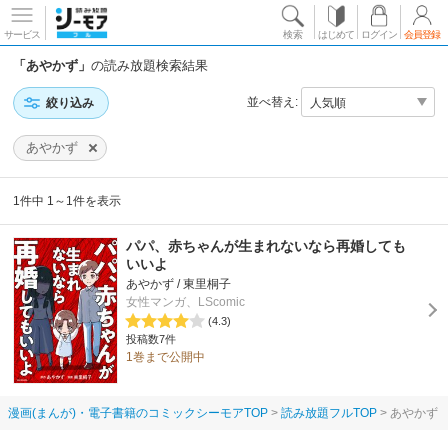
サービス
検索
はじめて
ログイン
会員登録
「あやかず」
の読み放題検索結果
並べ替え:
絞り込み
あやかず
1件中 1～1件を表示
パパ、赤ちゃんが生まれないなら再婚しても
いいよ
あやかず / 東里桐子
女性マンガ、LScomic
(4.3)
投稿数7件
1巻まで公開中
漫画(まんが)・電子書籍のコミックシーモアTOP
読み放題フルTOP
あやかず