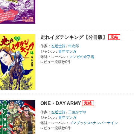
走れイダテンキング【分冊版】
作家：
左近士諒
/
牛次郎
ジャンル：
青年マンガ
雑誌・レーベル：
マンガの金字塔
レビュー投稿数0件
ONE・DAY ARMY
作家：
左近士諒
/
工藤かずや
ジャンル：
青年マンガ
雑誌・レーベル：
ゴマブックス×ナンバーナイン
レビュー投稿数0件