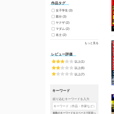
作品タグ
女子学生 (3)
親分 (3)
ヤクザ (2)
マダム (2)
名士 (2)
もっと見る
レビュー評価
以上(1)
以上(6)
以上(7)
キーワード
絞り込むキーワードを入力
複数のキーワードをスペースで区切っ