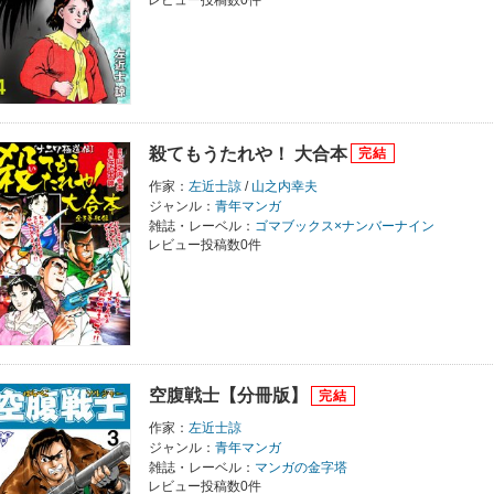
レビュー投稿数0件
殺てもうたれや！ 大合本
作家：
左近士諒
/
山之内幸夫
ジャンル：
青年マンガ
雑誌・レーベル：
ゴマブックス×ナンバーナイン
レビュー投稿数0件
空腹戦士【分冊版】
作家：
左近士諒
ジャンル：
青年マンガ
雑誌・レーベル：
マンガの金字塔
レビュー投稿数0件