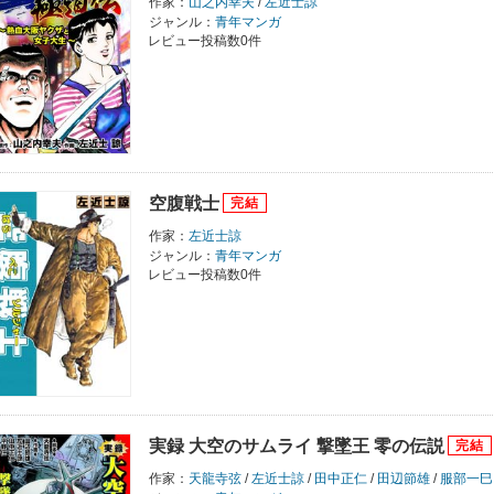
作家：
山之内幸夫
/
左近士諒
ジャンル：
青年マンガ
レビュー投稿数0件
空腹戦士
作家：
左近士諒
ジャンル：
青年マンガ
レビュー投稿数0件
実録 大空のサムライ 撃墜王 零の伝説
作家：
天龍寺弦
/
左近士諒
/
田中正仁
/
田辺節雄
/
服部一巳