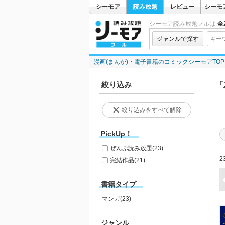
シーモア
読み放題
レビュー
シーモ
シーモア読み放題フルは
全2
ジャンルで探す
漫画(まんが)・電子書籍のコミックシーモアTOP
絞り込み
「
絞り込みをすべて解除
PickUp！
ぜんぶ読み放題
(23)
2
完結作品
(21)
書籍タイプ
マンガ(23)
ジャンル