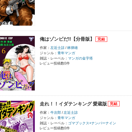
俺はゾンビだ!!【分冊版】
作家：
左近士諒
/
林律雄
ジャンル：
青年マンガ
雑誌・レーベル：
マンガの金字塔
レビュー投稿数0件
走れ！！イダテンキング 愛蔵版
作家：
牛次郎
/
左近士諒
ジャンル：
青年マンガ
雑誌・レーベル：
ゴマブックス×ナンバーナイン
レビュー投稿数0件