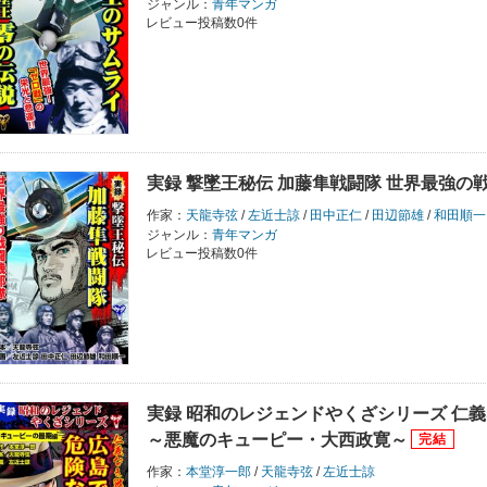
ジャンル：
青年マンガ
レビュー投稿数0件
実録 撃墜王秘伝 加藤隼戦闘隊 世界最強の
作家：
天龍寺弦
/
左近士諒
/
田中正仁
/
田辺節雄
/
和田順一
ジャンル：
青年マンガ
レビュー投稿数0件
実録 昭和のレジェンドやくざシリーズ 仁
～悪魔のキューピー・大西政寛～
作家：
本堂淳一郎
/
天龍寺弦
/
左近士諒