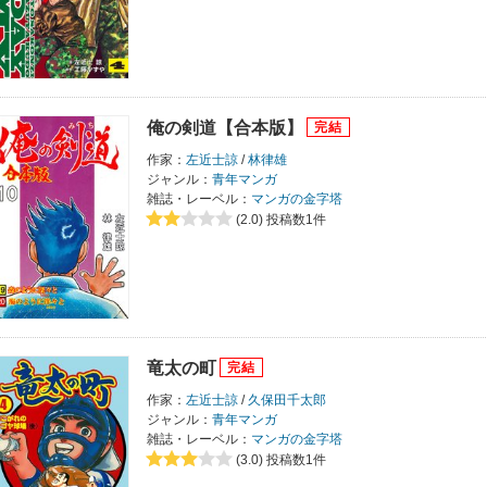
俺の剣道【合本版】
作家：
左近士諒
/
林律雄
ジャンル：
青年マンガ
雑誌・レーベル：
マンガの金字塔
(2.0)
投稿数1件
竜太の町
作家：
左近士諒
/
久保田千太郎
ジャンル：
青年マンガ
雑誌・レーベル：
マンガの金字塔
(3.0)
投稿数1件