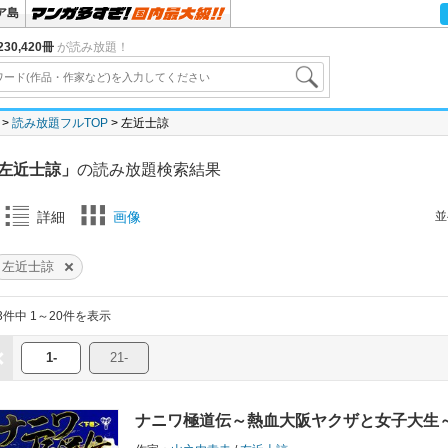
ア島
30,420冊
が読み放題！
読み放題フルTOP
左近士諒
左近士諒」
の読み放題検索結果
並
詳細
画像
左近士諒
3件中 1～20件を表示
1-
21-
ナニワ極道伝～熱血大阪ヤクザと女子大生