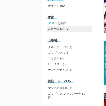
青年マンガ(23)
作家
選択を解除
左近士諒 (23)
出版社
グループ・ゼロ (7)
ゴマブックス (6)
ユサブル (4)
ビーグリー (3)
ナンバーナイン (3)
雑誌・レーベル
マンガの金字塔 (7)
ゴマブックス×ナンバーナイン
(3)