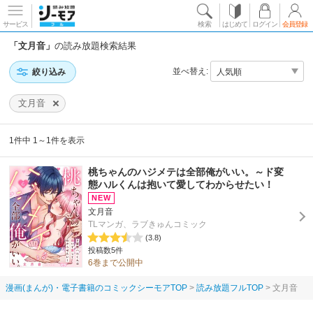
サービス
検索
はじめて
ログイン
会員登録
「文月音」
の読み放題検索結果
並べ替え:
絞り込み
文月音
1件中 1～1件を表示
桃ちゃんのハジメテは全部俺がいい。～ド変
態ハルくんは抱いて愛してわからせたい！
文月音
TLマンガ、ラブきゅんコミック
(3.8)
投稿数5件
6巻まで公開中
漫画(まんが)・電子書籍のコミックシーモアTOP
読み放題フルTOP
文月音