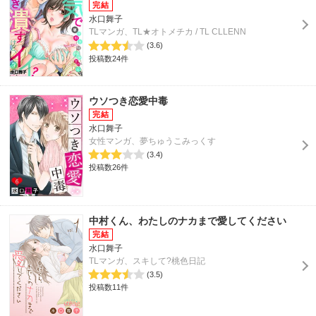
水口舞子
TLマンガ、TL★オトメチカ / TL CLLENN
(3.6)
投稿数24件
ウソつき恋愛中毒
水口舞子
女性マンガ、夢ちゅうこみっくす
(3.4)
投稿数26件
中村くん、わたしのナカまで愛してください
水口舞子
TLマンガ、スキして?桃色日記
(3.5)
投稿数11件