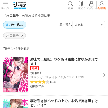
サービス
検索
はじめて
ログイン
会員登録
「水口舞子」
の読み放題検索結果
並べ替え:
絞り込み
水口舞子
7件中 1～7件を表示
紳士で…猛獣。ワケあり秘書に甘やかされて
ます
水口舞子
TLマンガ、TL★オトメチカ / TL CLLENN
(4.4)
投稿数28件
駆け引きはベッドの上で。本気で抱き潰すけ
ど、イイ?