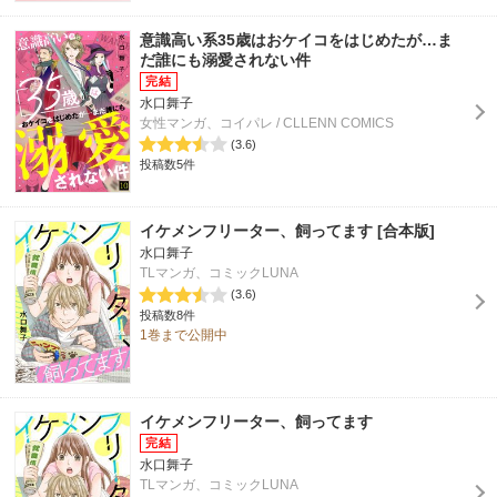
意識高い系35歳はおケイコをはじめたが…ま
だ誰にも溺愛されない件
水口舞子
女性マンガ、コイパレ / CLLENN COMICS
(3.6)
投稿数5件
イケメンフリーター、飼ってます [合本版]
水口舞子
TLマンガ、コミックLUNA
(3.6)
投稿数8件
1巻まで公開中
イケメンフリーター、飼ってます
水口舞子
TLマンガ、コミックLUNA