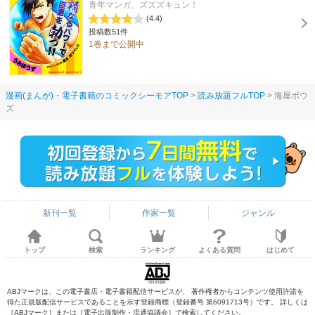
青年マンガ、ズズズキュン！
(4.4)
投稿数51件
1巻まで公開中
漫画(まんが)・電子書籍のコミックシーモアTOP
読み放題フルTOP
海屋ボウ
ズ
新刊一覧
作家一覧
ジャンル
トップ
検索
ランキング
よくある質問
はじめて
ABJマークは、この電子書店・電子書籍配信サービスが、 著作権者からコンテンツ使用許諾を
得た正規版配信サービスであることを示す登録商標（登録番号 第6091713号）です。 詳しくは
［ABJマーク］または［電子出版制作・流通協議会］で検索してください。