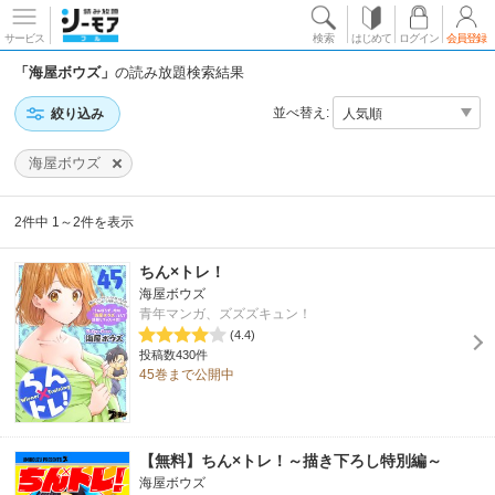
サービス
検索
はじめて
ログイン
会員登録
「海屋ボウズ」
の読み放題検索結果
並べ替え:
絞り込み
海屋ボウズ
2件中 1～2件を表示
ちん×トレ！
海屋ボウズ
青年マンガ、ズズズキュン！
(4.4)
投稿数430件
45巻まで公開中
【無料】ちん×トレ！～描き下ろし特別編～
海屋ボウズ