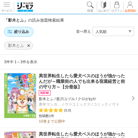
サービス
検索
はじめて
ログイン
会員登録
「影木とふ」
の読み放題検索結果
並べ替え:
絞り込み
影木とふ
3件中 1～3件を表示
異世界転生したら愛犬ベスのほうが強かった
んだが～職業街の人でも出来る宿屋経営と街
の守り方～【分冊版】
影木とふ / 藍川ユヅル / クロがねや
青年マンガ、ノヴァコミックス / コミックノヴァ
(5.0)
投稿数1件
10巻まで公開中
異世界転生したら愛犬ベスのほうが強かった