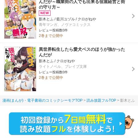
んだが～職業街の人でも出来る宿屋経営と街
の守り方～
影木とふ / 藍川ユヅル / クロがねや
青年マンガ、ノヴァコミックス
レビュー投稿数0件
2巻まで公開中
異世界転生したら愛犬ベスのほうが強かった
んだが
影木とふ / クロがねや
ライトノベル、ブレイブ文庫
レビュー投稿数0件
2巻まで公開中
漫画(まんが)・電子書籍のコミックシーモアTOP
読み放題フルTOP
影木とふ