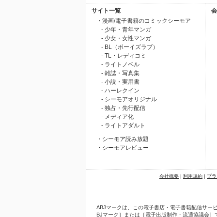
サイト一覧
会
・漫画/電子書籍のコミックシーモア
- 少年・青年マンガ
- 少女・女性マンガ
- BL（ボーイズラブ）
- TL・レディコミ
- ライトノベル
- 雑誌・写真集
- 小説・実用書
- ハーレクイン
- シーモアオリジナル
- 独占・先行配信
- メディア化
- ライトアダルト
・シーモア読み放題
・シーモアレビュー
会社概要
|
利用規約
|
プラ
ABJマークは、この電子書店・電子書籍配信サービ
BJマーク］または［電子出版制作・流通協議会］