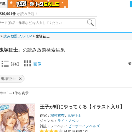
ア島
30,901冊
が読み放題！
読み放題フルTOP
鬼塚征士
鬼塚征士」
の読み放題検索結果
並
詳細
画像
鬼塚征士
件中 1～1件を表示
王子が町にやってくる【イラスト入り】
作家：
鳩村衣杏
/
鬼塚征士
ジャンル：
ライトノベル
雑誌・レーベル：
ビーボーイノベルズ
(4.0)
投稿数1件