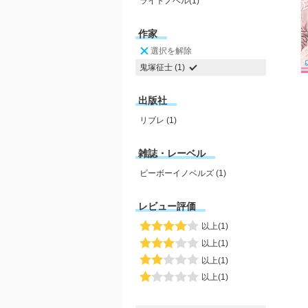
ライトノベル(1)
作家
選択を解除
鬼塚征士 (1)
出版社
リブレ (1)
雑誌・レーベル
ビーボーイノベルズ (1)
レビュー評価
以上(1)
以上(1)
以上(1)
以上(1)