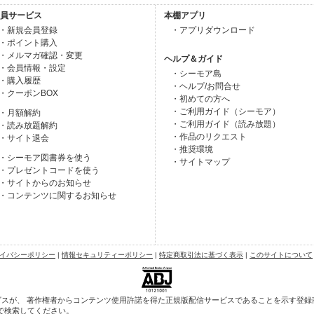
員サービス
本棚アプリ
・新規会員登録
・アプリダウンロード
・ポイント購入
・メルマガ確認・変更
ヘルプ＆ガイド
・会員情報・設定
・シーモア島
・購入履歴
・ヘルプ/お問合せ
・クーポンBOX
・初めての方へ
・ご利用ガイド（シーモア）
・月額解約
・ご利用ガイド（読み放題）
・読み放題解約
・作品のリクエスト
・サイト退会
・推奨環境
・シーモア図書券を使う
・サイトマップ
・プレゼントコードを使う
・サイトからのお知らせ
・コンテンツに関するお知らせ
イバシーポリシー
|
情報セキュリティーポリシー
|
特定商取引法に基づく表示
|
このサイトについて
スが、 著作権者からコンテンツ使用許諾を得た正規版配信サービスであることを示す登録商標
で検索してください。