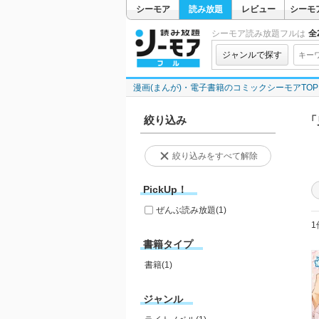
シーモア
読み放題
レビュー
シーモ
シーモア読み放題フルは
全2
ジャンルで探す
漫画(まんが)・電子書籍のコミックシーモアTOP
絞り込み
「
絞り込みをすべて解除
PickUp！
ぜんぶ読み放題
(1)
1
書籍タイプ
書籍(1)
ジャンル