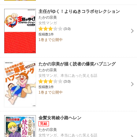
主任がゆく！よりぬきコラボセレクション
たかの宗美
女性マンガ
(3.0)
投稿数1件
1巻まで公開中
たかの宗美が描く読者の爆笑ハプニング
たかの宗美
女性マンガ、本当にあった笑える話
(3.0)
投稿数1件
1巻まで公開中
金髪女将綾小路ヘレン
たかの宗美
女性マンガ、本当にあった笑える話