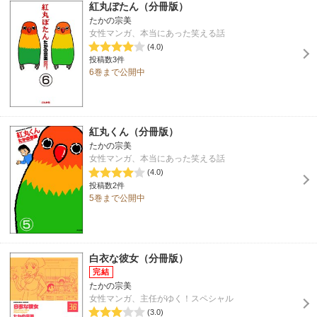
紅丸ぼたん（分冊版）
たかの宗美
女性マンガ、本当にあった笑える話
(4.0)
投稿数3件
6巻まで公開中
紅丸くん（分冊版）
たかの宗美
女性マンガ、本当にあった笑える話
(4.0)
投稿数2件
5巻まで公開中
白衣な彼女（分冊版）
たかの宗美
女性マンガ、主任がゆく！スペシャル
(3.0)