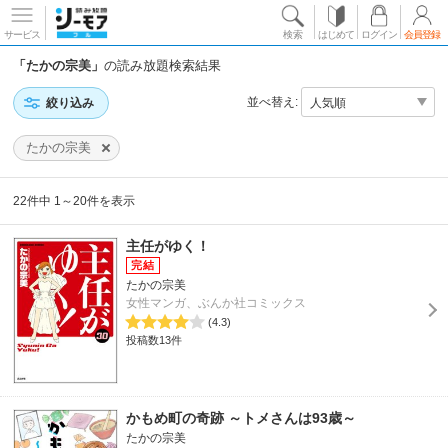
サービス
検索
はじめて
ログイン
会員登録
「たかの宗美」
の読み放題検索結果
並べ替え:
絞り込み
たかの宗美
22件中 1～20件を表示
主任がゆく！
たかの宗美
女性マンガ、ぶんか社コミックス
(4.3)
投稿数13件
かもめ町の奇跡 ～トメさんは93歳～
たかの宗美