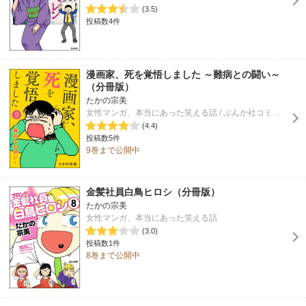
(3.5)
投稿数4件
漫画家、死を覚悟しました ～難病との闘い～
（分冊版）
たかの宗美
女性マンガ、本当にあった笑える話 / ぶんか社コミックス
(4.4)
投稿数5件
9巻まで公開中
金髪社員白鳥ヒロシ（分冊版）
たかの宗美
女性マンガ、本当にあった笑える話
(3.0)
投稿数1件
8巻まで公開中