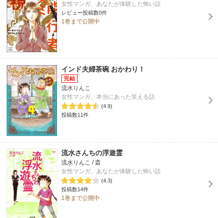
女性マンガ、あなたが体験した怖い話
レビュー投稿数0件
1巻まで公開中
インド夫婦茶碗 おかわり！
流水りんこ
女性マンガ、本当にあった笑える話
(4.9)
投稿数11件
流水さんちの浮遊霊
流水りんこ / 斎
女性マンガ、あなたが体験した怖い話
(4.3)
投稿数14件
1巻まで公開中