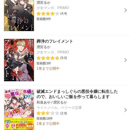
潤宮るか
少女マンガ、PRIMO
(4.4)
投稿数9件
葬浄のフレイメント
潤宮るか
少女マンガ、PRIMO
(5.0)
投稿数3件
1巻まで公開中
破滅エンドまっしぐらの悪役令嬢に転生した
ので、おいしいご飯を作って暮らします
和泉あや / 潤宮るか
ライトノベル、ベリーズ文庫
(2.9)
投稿数18件
1巻まで公開中