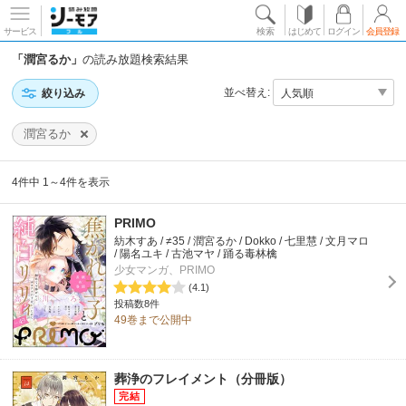
サービス
検索
はじめて
ログイン
会員登録
「潤宮るか」
の読み放題検索結果
並べ替え:
絞り込み
潤宮るか
4件中 1～4件を表示
PRIMO
紡木すあ / ≠35 / 潤宮るか / Dokko / 七里慧 / 文月マロ
/ 陽名ユキ / 古池マヤ / 踊る毒林檎
少女マンガ、PRIMO
(4.1)
投稿数8件
49巻まで公開中
葬浄のフレイメント（分冊版）