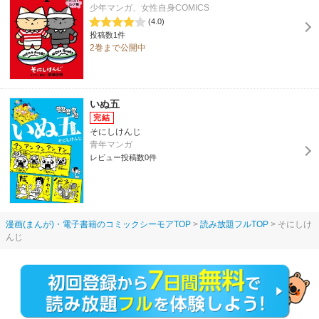
少年マンガ、女性自身COMICS
(4.0)
投稿数1件
2巻まで公開中
いぬ五
そにしけんじ
青年マンガ
レビュー投稿数0件
漫画(まんが)・電子書籍のコミックシーモアTOP
読み放題フルTOP
そにしけ
んじ