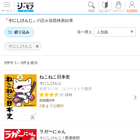
サービス
検索
はじめて
ログイン
会員登録
「そにしけんじ」
の読み放題検索結果
並べ替え:
絞り込み
そにしけんじ
3件中 1～3件を表示
ねこねこ日本史
そにしけんじ
女性マンガ、コンペイトウ書房
(3.5)
投稿数6件
2巻まで公開中
ラガーにゃん
そにしけんじ / 廣瀬俊朗