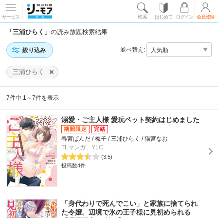
サービス
検索
はじめて
ログイン
会員登録
「三浦ひらく」
の読み放題検索結果
並べ替え:
絞り込み
三浦ひらく
7件中 1～7件を表示
溺愛・ご主人様 愛玩ペット契約はじめました
春宮ぱんだ / 梅子 / 三浦ひらく / 猫宮なお
TLマンガ、YLC
(3.5)
投稿数4件
「身代わりで死んでこい」と家族に捨てられ
た令嬢。辺境で氷の王子様に見初められる