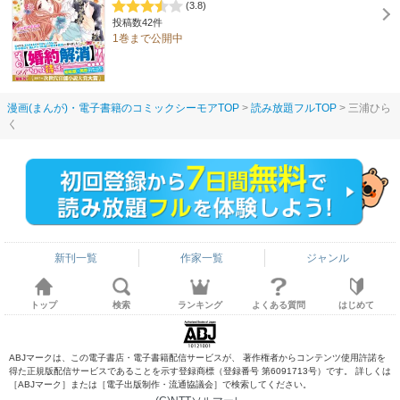
(3.8)
投稿数42件
1巻まで公開中
漫画(まんが)・電子書籍のコミックシーモアTOP
読み放題フルTOP
三浦ひら
く
新刊一覧
作家一覧
ジャンル
トップ
検索
ランキング
よくある質問
はじめて
ABJマークは、この電子書店・電子書籍配信サービスが、 著作権者からコンテンツ使用許諾を
得た正規版配信サービスであることを示す登録商標（登録番号 第6091713号）です。 詳しくは
［ABJマーク］または［電子出版制作・流通協議会］で検索してください。