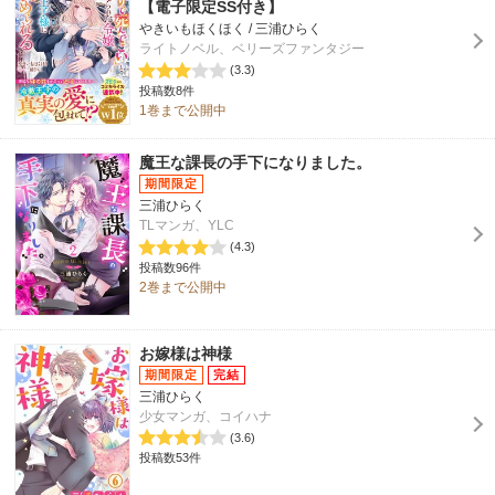
【電子限定SS付き】
やきいもほくほく / 三浦ひらく
ライトノベル、ベリーズファンタジー
(3.3)
投稿数8件
1巻まで公開中
魔王な課長の手下になりました。
三浦ひらく
TLマンガ、YLC
(4.3)
投稿数96件
2巻まで公開中
お嫁様は神様
三浦ひらく
少女マンガ、コイハナ
(3.6)
投稿数53件