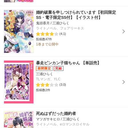
婚約破棄を申しつけられています【初回限定
SS・電子限定SS付】【イラスト付】
鬼頭香月 / 三浦ひらく
ライトノベル、フェアリーキス
(4.1)
投稿数47件
1巻まで公開中
暴走ビンカン子猫ちゃん 【単話売】
三浦ひらく
TLマンガ、YLC
(3.0)
投稿数2件
死ぬはずだった婚約者
マツガサキヒロ / 三浦ひらく
ライトノベル、eロマンスロイヤル