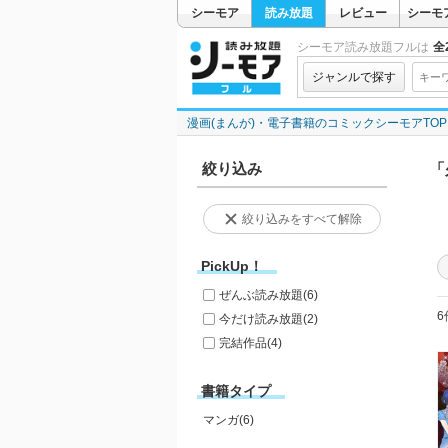
シーモア
読み放題
レビュー
シーモ
シーモア読み放題フルは
全2
ジャンルで探す
漫画(まんが)・電子書籍のコミックシーモアTOP
絞り込み
「
絞り込みをすべて解除
PickUp！
ぜんぶ読み放題
(6)
6
今だけ読み放題
(2)
完結作品
(4)
書籍タイプ
マンガ(6)