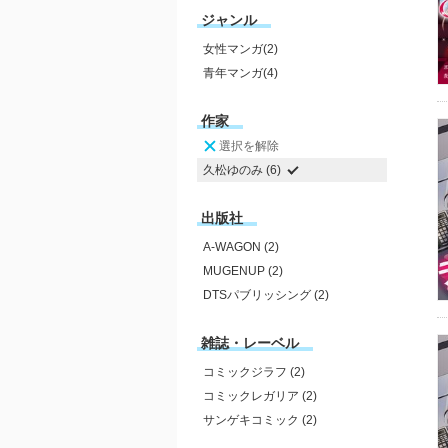
ジャンル
女性マンガ(2)
青年マンガ(4)
作家
選択を解除
久松ゆのみ (6)
出版社
A-WAGON (2)
MUGENUP (2)
DTSパブリッシング (2)
雑誌・レーベル
コミックジラフ (2)
コミックレガリア (2)
サンゲキコミック (2)