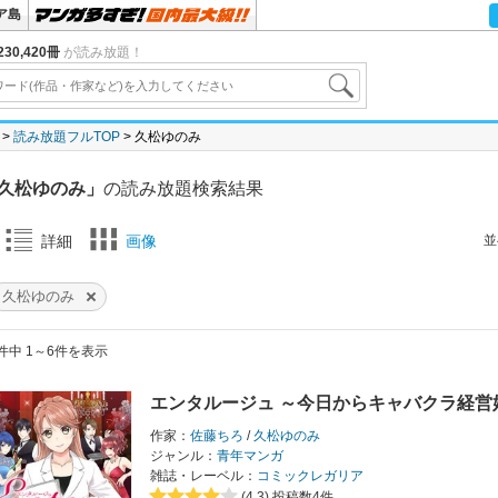
ア島
30,420冊
が読み放題！
読み放題フルTOP
久松ゆのみ
久松ゆのみ」
の読み放題検索結果
並
詳細
画像
久松ゆのみ
件中 1～6件を表示
エンタルージュ ～今日からキャバクラ経営
作家：
佐藤ちろ
/
久松ゆのみ
ジャンル：
青年マンガ
雑誌・レーベル：
コミックレガリア
(4.3)
投稿数4件