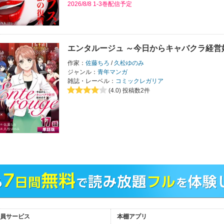
2026/8/8 1-3巻配信予定
エンタルージュ ～今日からキャバクラ経営
作家：
佐藤ちろ
/
久松ゆのみ
ジャンル：
青年マンガ
雑誌・レーベル：
コミックレガリア
(4.0)
投稿数2件
員サービス
本棚アプリ