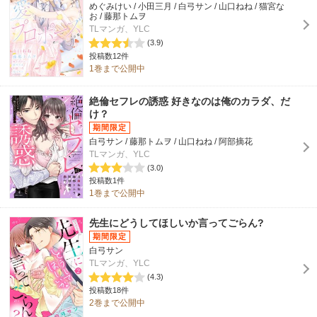
めぐみけい / 小田三月 / 白弓サン / 山口ねね / 猫宮な
お / 藤那トムヲ
TLマンガ、YLC
(3.9)
投稿数12件
1巻まで公開中
絶倫セフレの誘惑 好きなのは俺のカラダ、だ
け？
白弓サン / 藤那トムヲ / 山口ねね / 阿部摘花
TLマンガ、YLC
(3.0)
投稿数1件
1巻まで公開中
先生にどうしてほしいか言ってごらん?
白弓サン
TLマンガ、YLC
(4.3)
投稿数18件
2巻まで公開中