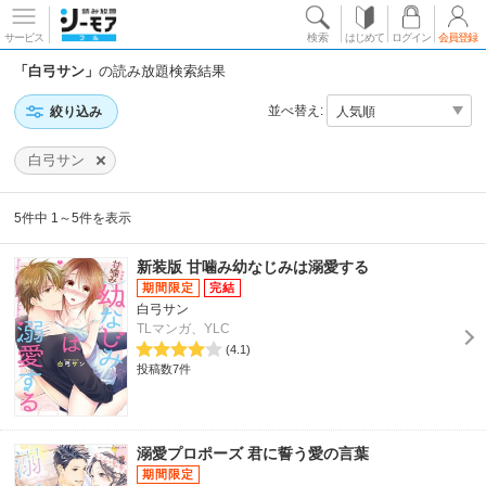
サービス
検索
はじめて
ログイン
会員登録
「白弓サン」
の読み放題検索結果
並べ替え:
絞り込み
白弓サン
5件中 1～5件を表示
新装版 甘噛み幼なじみは溺愛する
白弓サン
TLマンガ、YLC
(4.1)
投稿数7件
溺愛プロポーズ 君に誓う愛の言葉