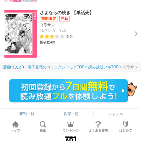
さよならの続き 【単話売】
白弓サン
TLマンガ、YLC
(3.0)
投稿数4件
漫画(まんが)・電子書籍のコミックシーモアTOP
読み放題フルTOP
白弓サン
新刊一覧
作家一覧
ジャンル
トップ
検索
ランキング
よくある質問
はじめて