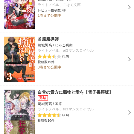
ライトノベル、こはく文庫
レビュー投稿数0件
1巻まで公開中
首席魔導師
葛城阿高 / じゃこ兵衛
ライトノベル、eロマンスロイヤル
(3.9)
投稿数19件
3巻まで公開中
白骨の貴方に臓物と愛を【電子書籍版】
葛城阿高 / 国原
ライトノベル、eロマンスロイヤル
(4.6)
投稿数10件