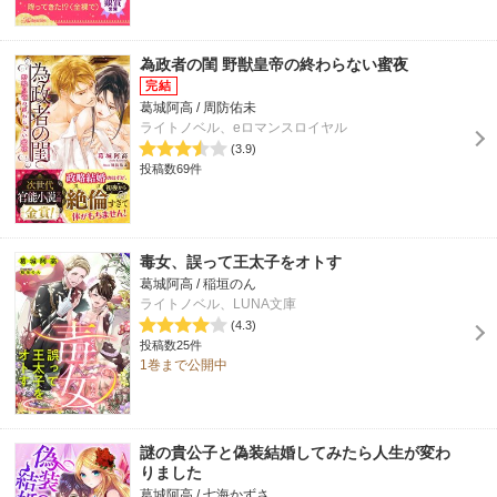
為政者の閨 野獣皇帝の終わらない蜜夜
葛城阿高 / 周防佑未
ライトノベル、eロマンスロイヤル
(3.9)
投稿数69件
毒女、誤って王太子をオトす
葛城阿高 / 稲垣のん
ライトノベル、LUNA文庫
(4.3)
投稿数25件
1巻まで公開中
謎の貴公子と偽装結婚してみたら人生が変わ
りました
葛城阿高 / 七海かずさ