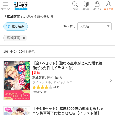
サービス
検索
はじめて
ログイン
会員登録
「葛城阿高」
の読み放題検索結果
並べ替え:
絞り込み
葛城阿高
10件中 1～10件を表示
【全1-5セット】聖なる皇帝がとんだ隠れ絶
倫だった件【イラスト付】
葛城阿高 / 長谷川ゆう
ライトノベル、ロイヤルキス
(4.1)
投稿数71件
【全1-5セット】感度3000倍の媚薬をめちゃ
コワ将軍閣下に飲ませたら【イラスト付】