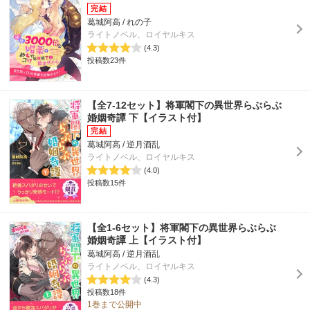
葛城阿高 / れの子
ライトノベル、ロイヤルキス
(4.3)
投稿数23件
【全7-12セット】将軍閣下の異世界らぶらぶ
婚姻奇譚 下【イラスト付】
葛城阿高 / 逆月酒乱
ライトノベル、ロイヤルキス
(4.0)
投稿数15件
【全1-6セット】将軍閣下の異世界らぶらぶ
婚姻奇譚 上【イラスト付】
葛城阿高 / 逆月酒乱
ライトノベル、ロイヤルキス
(4.3)
投稿数18件
1巻まで公開中