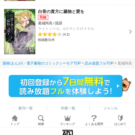
白骨の貴方に臓物と愛を
葛城阿高 / 国原
ライトノベル、eロマンスロイヤル
(4.2)
投稿数31件
漫画(まんが)・電子書籍のコミックシーモアTOP
読み放題フルTOP
葛城阿高
新刊一覧
作家一覧
ジャンル
トップ
検索
ランキング
よくある質問
はじめて