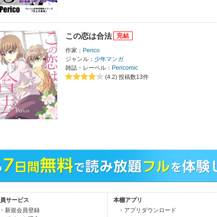
この恋は合法
作家：
Perico
ジャンル：
少年マンガ
雑誌・レーベル：
Pericomic
(4.2)
投稿数13件
員サービス
本棚アプリ
・新規会員登録
・アプリダウンロード