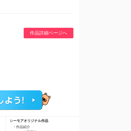
作品詳細ページへ
シーモアオリジナル作品
・作品紹介