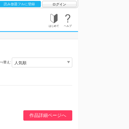
読み放題フルに登録
ログイン
はじめて
ヘルプ
べ替え:
作品詳細ページへ