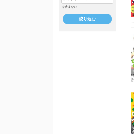
を含まない
絞り込む