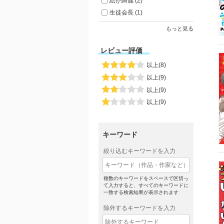
絵が綺麗 (2)
生徒会長 (1)
もっと見る
レビュー評価
以上(8)
以上(9)
以上(9)
以上(9)
キーワード
絞り込むキーワードを入力
複数のキーワードをスペースで区切っ
て入力すると、すべてのキーワードに
一致する検索結果が表示されます
除外するキーワードを入力