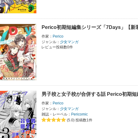
Perico初期短編集シリーズ「7Days」【
作家：
Perico
ジャンル：
少女マンガ
レビュー投稿数0件
男子校と女子校が合併する話 Perico初
作家：
Perico
ジャンル：
少女マンガ
雑誌・レーベル：
Pericomic
(5.0)
投稿数1件