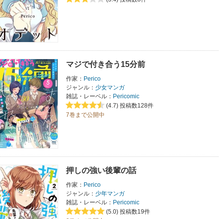
マジで付き合う15分前
作家：
Perico
ジャンル：
少女マンガ
雑誌・レーベル：
Pericomic
(4.7)
投稿数128件
7巻まで公開中
押しの強い後輩の話
作家：
Perico
ジャンル：
少年マンガ
雑誌・レーベル：
Pericomic
(5.0)
投稿数19件