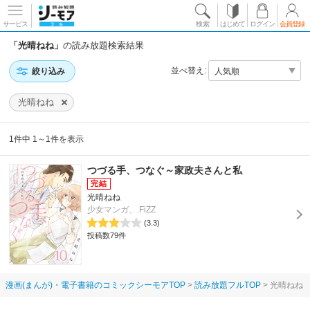
サービス
検索
はじめて
ログイン
会員登録
「光晴ねね」
の読み放題検索結果
並べ替え:
絞り込み
光晴ねね
1件中 1～1件を表示
つづる手、つなぐ～家政夫さんと私
光晴ねね
少女マンガ、.FiZZ
(3.3)
投稿数79件
漫画(まんが)・電子書籍のコミックシーモアTOP
読み放題フルTOP
光晴ねね