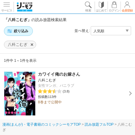
サービス
検索
はじめて
ログイン
会員登録
「八科こむぎ」
の読み放題検索結果
並べ替え:
絞り込み
八科こむぎ
1件中 1～1件を表示
カワイイ俺のお嫁さん
八科こむぎ
女性マンガ、バニラブ
(3.8)
投稿数113件
8巻まで公開中
漫画(まんが)・電子書籍のコミックシーモアTOP
読み放題フルTOP
八科こむ
ぎ