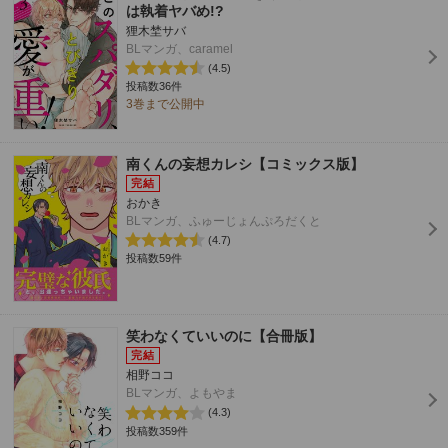
は執着ヤバめ!?
狸木埜サバ
BLマンガ、caramel
(4.5)
投稿数36件
3巻まで公開中
南くんの妄想カレシ【コミックス版】
おかき
BLマンガ、ふゅーじょんぷろだくと
(4.7)
投稿数59件
笑わなくていいのに【合冊版】
相野ココ
BLマンガ、よもやま
(4.3)
投稿数359件