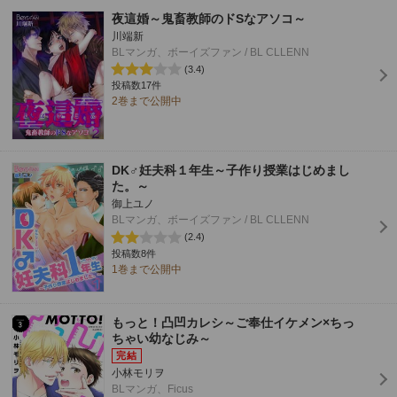
夜這婚～鬼畜教師のドSなアソコ～
川端新
BLマンガ、ボーイズファン / BL CLLENN
(3.4)
投稿数17件
2巻まで公開中
DK♂妊夫科１年生～子作り授業はじめまし
た。～
御上ユノ
BLマンガ、ボーイズファン / BL CLLENN
(2.4)
投稿数8件
1巻まで公開中
もっと！凸凹カレシ～ご奉仕イケメン×ちっ
ちゃい幼なじみ～
小林モリヲ
BLマンガ、Ficus