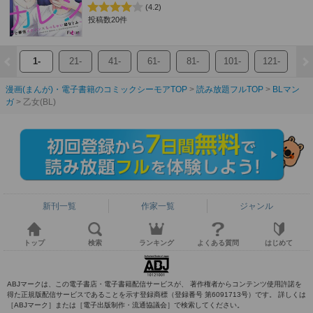
(4.2)
投稿数20件
1-
21-
41-
61-
81-
101-
121-
漫画(まんが)・電子書籍のコミックシーモアTOP
読み放題フルTOP
BLマン
ガ
乙女(BL)
新刊一覧
作家一覧
ジャンル
トップ
検索
ランキング
よくある質問
はじめて
ABJマークは、この電子書店・電子書籍配信サービスが、 著作権者からコンテンツ使用許諾を
得た正規版配信サービスであることを示す登録商標（登録番号 第6091713号）です。 詳しくは
［ABJマーク］または［電子出版制作・流通協議会］で検索してください。