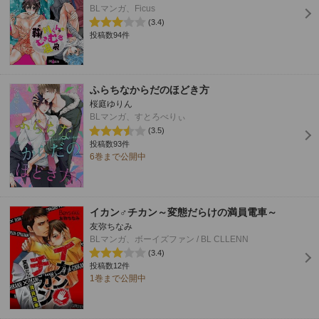
BLマンガ、Ficus
(3.4)
投稿数94件
ふらちなからだのほどき方
桜庭ゆりん
BLマンガ、すとろべりぃ
(3.5)
投稿数93件
6巻まで公開中
イカン♂チカン～変態だらけの満員電車～
友弥ちなみ
BLマンガ、ボーイズファン / BL CLLENN
(3.4)
投稿数12件
1巻まで公開中