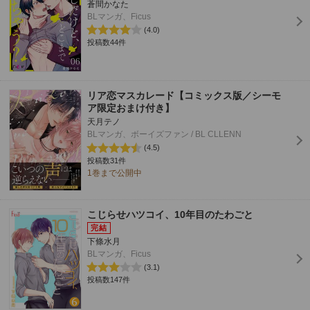
蒼間かなた
BLマンガ、Ficus
(4.0)
投稿数44件
リア恋マスカレード【コミックス版／シーモ
ア限定おまけ付き】
天月テノ
BLマンガ、ボーイズファン / BL CLLENN
(4.5)
投稿数31件
1巻まで公開中
こじらせハツコイ、10年目のたわごと
下條水月
BLマンガ、Ficus
(3.1)
投稿数147件