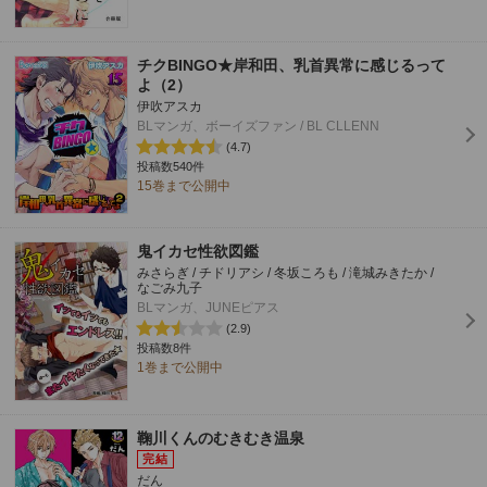
チクBINGO★岸和田、乳首異常に感じるって
よ（2）
伊吹アスカ
BLマンガ、ボーイズファン / BL CLLENN
(4.7)
投稿数540件
15巻まで公開中
鬼イカセ性欲図鑑
みさらぎ / チドリアシ / 冬坂ころも / 滝城みきたか /
なごみ九子
BLマンガ、JUNEピアス
(2.9)
投稿数8件
1巻まで公開中
鞠川くんのむきむき温泉
だん