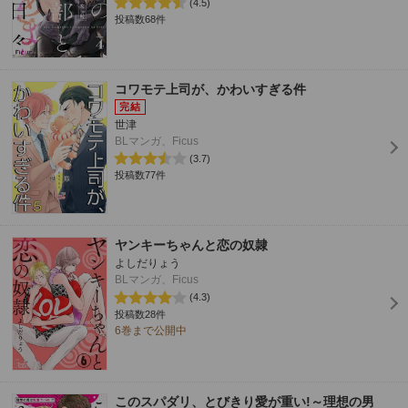
(4.5)
投稿数68件
コワモテ上司が、かわいすぎる件
世津
BLマンガ、Ficus
(3.7)
投稿数77件
ヤンキーちゃんと恋の奴隷
よしだりょう
BLマンガ、Ficus
(4.3)
投稿数28件
6巻まで公開中
このスパダリ、とびきり愛が重い!～理想の男