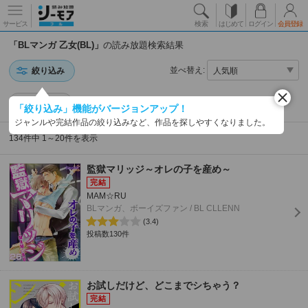
サービス
検索
はじめて
ログイン
会員登録
「BLマンガ 乙女(BL)」
の読み放題検索結果
並べ替え:
絞り込み
乙女(BL)
「絞り込み」機能がバージョンアップ！
ジャンルや完結作品の絞り込みなど、作品を探しやすくなりました。
134件中 1～20件を表示
監獄マリッジ～オレの子を産め～
MAM☆RU
BLマンガ、ボーイズファン / BL CLLENN
(3.4)
投稿数130件
お試しだけど、どこまでシちゃう？