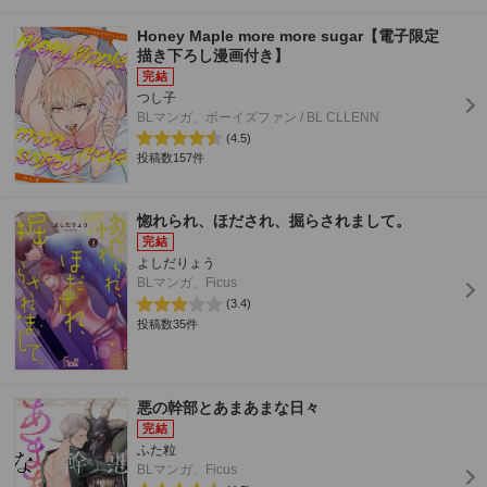
Honey Maple more more sugar【電子限定
描き下ろし漫画付き】
つし子
BLマンガ、ボーイズファン / BL CLLENN
(4.5)
投稿数157件
惚れられ、ほだされ、掘らされまして。
よしだりょう
BLマンガ、Ficus
(3.4)
投稿数35件
悪の幹部とあまあまな日々
ふた粒
BLマンガ、Ficus