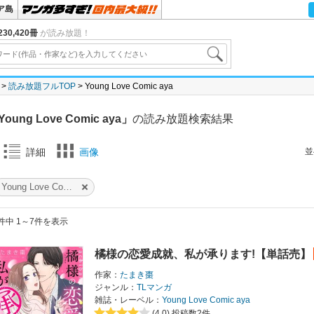
ア島
30,420冊
が読み放題！
読み放題フルTOP
Young Love Comic aya
oung Love Comic aya」
の読み放題検索結果
並
詳細
画像
Young Love Comic aya
件中 1～7件を表示
橘様の恋愛成就、私が承ります!【単話売】
作家：
たまき棗
ジャンル：
TLマンガ
雑誌・レーベル：
Young Love Comic aya
(4.0)
投稿数2件