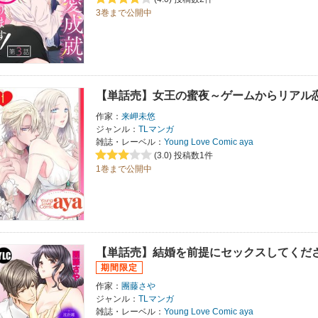
3巻まで公開中
【単話売】女王の蜜夜～ゲームからリアル
作家：
来岬未悠
ジャンル：
TLマンガ
雑誌・レーベル：
Young Love Comic aya
(3.0)
投稿数1件
1巻まで公開中
【単話売】結婚を前提にセックスしてくだ
作家：
團藤さや
ジャンル：
TLマンガ
雑誌・レーベル：
Young Love Comic aya