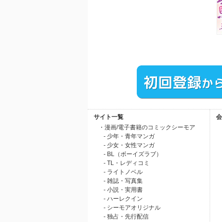
サイト一覧
会
・漫画/電子書籍のコミックシーモア
- 少年・青年マンガ
- 少女・女性マンガ
- BL（ボーイズラブ）
- TL・レディコミ
- ライトノベル
- 雑誌・写真集
- 小説・実用書
- ハーレクイン
- シーモアオリジナル
- 独占・先行配信