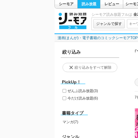
シーモア
読み放題
レビュー
シーモ
シーモア読み放題フルは
全2
ジャンルで探す
漫画(まんが)・電子書籍のコミックシーモアTOP
絞り込み
「Y
絞り込みをすべて解除
PickUp！
ぜんぶ読み放題
(3)
7
今だけ読み放題
(6)
書籍タイプ
マンガ(7)
ジャンル