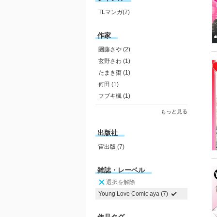
TLマンガ(7)
作家
團藤さや (2)
玄野さわ (1)
たまき棗 (1)
何田 (1)
フブキ楓 (1)
もっと見る
出版社
宙出版 (7)
雑誌・レーベル
選択を解除
Young Love Comic aya (7)