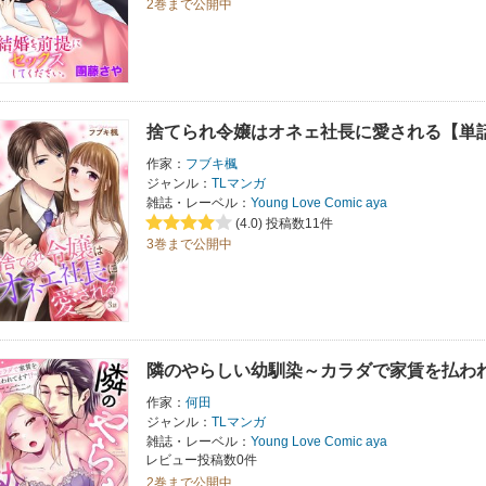
2巻まで公開中
捨てられ令嬢はオネェ社長に愛される【単
作家：
フブキ楓
ジャンル：
TLマンガ
雑誌・レーベル：
Young Love Comic aya
(4.0)
投稿数11件
3巻まで公開中
隣のやらしい幼馴染～カラダで家賃を払われ
作家：
何田
ジャンル：
TLマンガ
雑誌・レーベル：
Young Love Comic aya
レビュー投稿数0件
2巻まで公開中