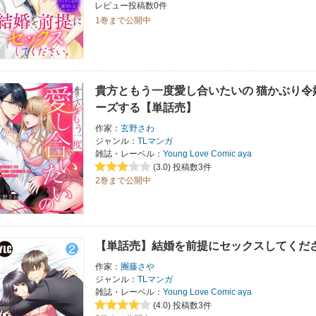
レビュー投稿数0件
1巻まで公開中
貴方ともう一度愛し合いたいの 猫かぶり
ーズする【単話売】
作家：
玄野さわ
ジャンル：
TLマンガ
雑誌・レーベル：
Young Love Comic aya
(3.0)
投稿数3件
2巻まで公開中
【単話売】結婚を前提にセックスしてくだ
作家：
團藤さや
ジャンル：
TLマンガ
雑誌・レーベル：
Young Love Comic aya
(4.0)
投稿数3件