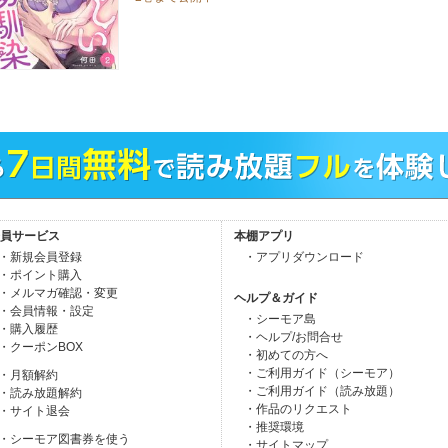
員サービス
本棚アプリ
・新規会員登録
・アプリダウンロード
・ポイント購入
・メルマガ確認・変更
ヘルプ＆ガイド
・会員情報・設定
・シーモア島
・購入履歴
・ヘルプ/お問合せ
・クーポンBOX
・初めての方へ
・ご利用ガイド（シーモア）
・月額解約
・ご利用ガイド（読み放題）
・読み放題解約
・作品のリクエスト
・サイト退会
・推奨環境
・シーモア図書券を使う
・サイトマップ