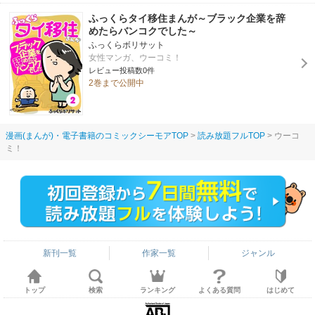
ふっくらタイ移住まんが～ブラック企業を辞
めたらバンコクでした～
ふっくらボリサット
女性マンガ、ウーコミ！
レビュー投稿数0件
2巻まで公開中
漫画(まんが)・電子書籍のコミックシーモアTOP
読み放題フルTOP
ウーコ
ミ！
新刊一覧
作家一覧
ジャンル
トップ
検索
ランキング
よくある質問
はじめて