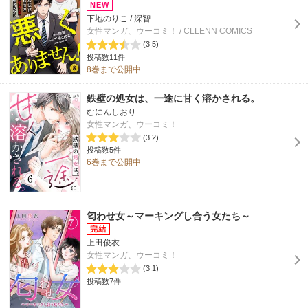
下地のりこ / 深智
女性マンガ、ウーコミ！ / CLLENN COMICS
(3.5)
投稿数11件
8巻まで公開中
鉄壁の処女は、一途に甘く溶かされる。
むにんしおり
女性マンガ、ウーコミ！
(3.2)
投稿数5件
6巻まで公開中
匂わせ女～マーキングし合う女たち～
上田俊衣
女性マンガ、ウーコミ！
(3.1)
投稿数7件