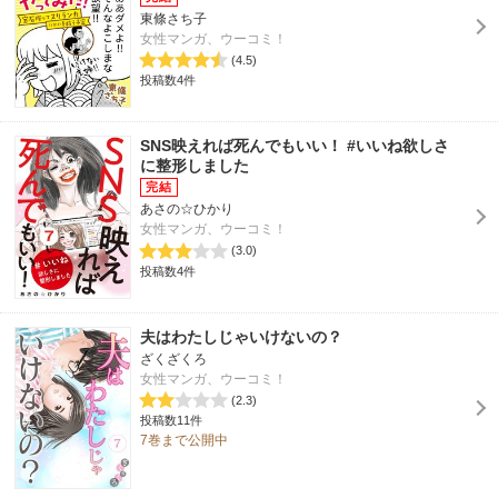
東條さち子
女性マンガ、ウーコミ！
(4.5)
投稿数4件
SNS映えれば死んでもいい！ #いいね欲しさ
に整形しました
あさの☆ひかり
女性マンガ、ウーコミ！
(3.0)
投稿数4件
夫はわたしじゃいけないの？
ざくざくろ
女性マンガ、ウーコミ！
(2.3)
投稿数11件
7巻まで公開中