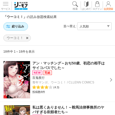
サービス
検索
はじめて
ログイン
会員登録
「ウーコミ！」
の読み放題検索結果
並べ替え:
絞り込み
ウーコミ！
18件中 1～18件を表示
アン・マッチング～おぢ50歳、初恋の相手は
サイコパスでした～
百鬼夜行
青年マンガ、ウーコミ！ / CLLENN COMICS
(4.3)
投稿数8件
私は悪くありません！～鞍馬法律事務所のヤ
バすぎる依頼者たち～