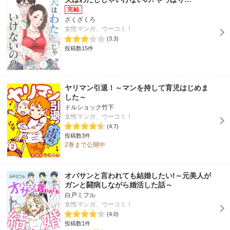
ざくざくろ
女性マンガ、ウーコミ！
(3.3)
投稿数15件
ヤリマン引退！～マンを持して育児はじめま
した～
ドルショック竹下
女性マンガ、ウーコミ！
(4.7)
投稿数3件
2巻まで公開中
オバサンと言われても結婚したい!～元美人が
ガンと闘病しながら婚活した話～
白戸ミフル
女性マンガ、ウーコミ！
(4.0)
投稿数1件