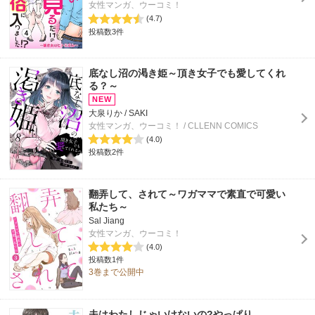
女性マンガ、ウーコミ！
(4.7)
投稿数3件
底なし沼の渇き姫～頂き女子でも愛してくれ
る？～
大泉りか / SAKI
女性マンガ、ウーコミ！ / CLLENN COMICS
(4.0)
投稿数2件
翻弄して、されて～ワガママで素直で可愛い
私たち～
Sal Jiang
女性マンガ、ウーコミ！
(4.0)
投稿数1件
3巻まで公開中
夫はわたしじゃいけないの?やっぱり…