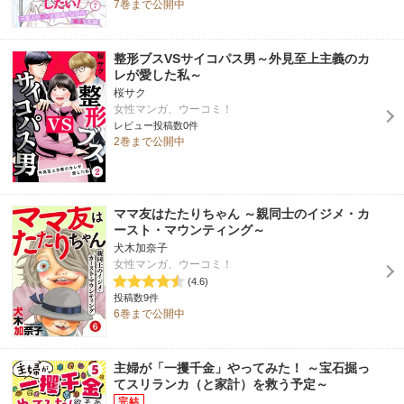
7巻まで公開中
整形ブスVSサイコパス男～外見至上主義のカ
レが愛した私～
桜サク
女性マンガ、ウーコミ！
レビュー投稿数0件
2巻まで公開中
ママ友はたたりちゃん ～親同士のイジメ・カ
ースト・マウンティング～
犬木加奈子
女性マンガ、ウーコミ！
(4.6)
投稿数9件
6巻まで公開中
主婦が「一攫千金」やってみた！ ～宝石掘っ
てスリランカ（と家計）を救う予定～