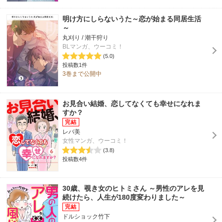
明け方にしらないうた～恋が始まる同居生活
～
丸刈り / 潮干狩り
BLマンガ、ウーコミ！
(5.0)
投稿数1件
3巻まで公開中
お見合い結婚、恋してなくても幸せになれま
すか？
レバ美
女性マンガ、ウーコミ！
(3.8)
投稿数4件
30歳、覗き女のヒトミさん ～男性のアレを見
続けたら、人生が180度変わりました～
ドルショック竹下