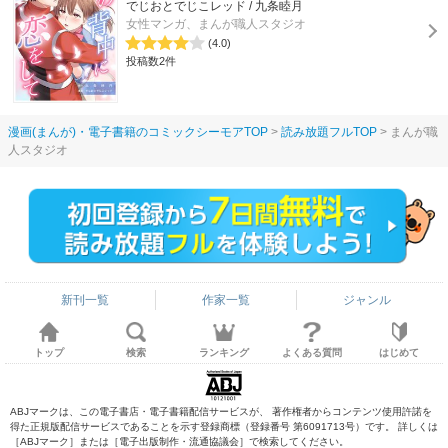
でじおとでじこレッド / 九条睦月
女性マンガ、まんが職人スタジオ
(4.0)
投稿数2件
漫画(まんが)・電子書籍のコミックシーモアTOP
読み放題フルTOP
まんが職
人スタジオ
新刊一覧
作家一覧
ジャンル
トップ
検索
ランキング
よくある質問
はじめて
ABJマークは、この電子書店・電子書籍配信サービスが、 著作権者からコンテンツ使用許諾を
得た正規版配信サービスであることを示す登録商標（登録番号 第6091713号）です。 詳しくは
［ABJマーク］または［電子出版制作・流通協議会］で検索してください。