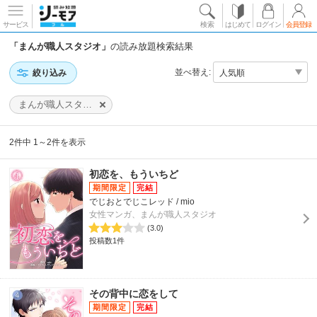
サービス
検索
はじめて
ログイン
会員登録
「まんが職人スタジオ」
の読み放題検索結果
並べ替え:
絞り込み
まんが職人スタジオ
2件中 1～2件を表示
初恋を、もういちど
でじおとでじこレッド / mio
女性マンガ、まんが職人スタジオ
(3.0)
投稿数1件
その背中に恋をして