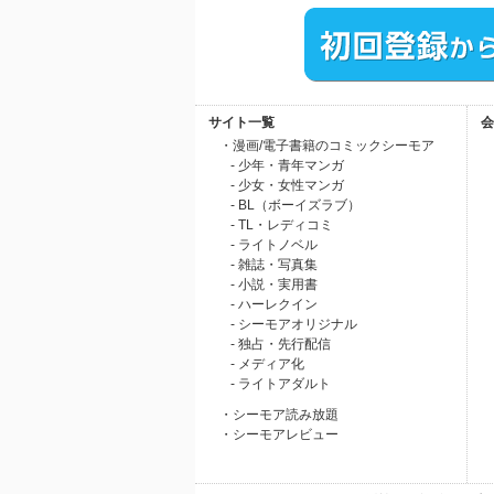
サイト一覧
会
・漫画/電子書籍のコミックシーモア
- 少年・青年マンガ
- 少女・女性マンガ
- BL（ボーイズラブ）
- TL・レディコミ
- ライトノベル
- 雑誌・写真集
- 小説・実用書
- ハーレクイン
- シーモアオリジナル
- 独占・先行配信
- メディア化
- ライトアダルト
・シーモア読み放題
・シーモアレビュー