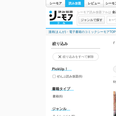
シーモア
読み放題
レビュー
シーモ
シーモア読み放題フルは
全2
ジャンルで探す
漫画(まんが)・電子書籍のコミックシーモアTOP
絞り込み
「
絞り込みをすべて解除
PickUp！
ぜんぶ読み放題
(6)
6
書籍タイプ
書籍(6)
ジャンル