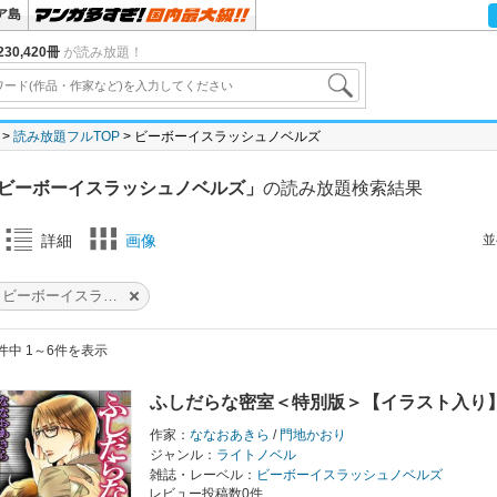
ア島
30,420冊
が読み放題！
読み放題フルTOP
ビーボーイスラッシュノベルズ
ビーボーイスラッシュノベルズ」
の読み放題検索結果
並
詳細
画像
ビーボーイスラッシュノベルズ
件中 1～6件を表示
ふしだらな密室＜特別版＞【イラスト入り
作家：
ななおあきら
/
門地かおり
ジャンル：
ライトノベル
雑誌・レーベル：
ビーボーイスラッシュノベルズ
レビュー投稿数0件