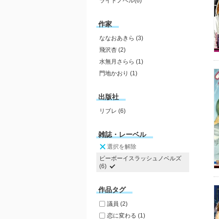
ライトノベル(6)
作家
ななおあきら (3)
飛沢杏 (2)
水無月さらら (1)
門地かおり (1)
出版社
リブレ (6)
雑誌・レーベル
選択を解除
ビーボーイスラッシュノベルズ
(6)
作品タグ
議員 (2)
恋に変わる (1)