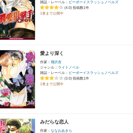
雑誌・レーベル：
ビーボーイスラッシュノベルズ
(4.0)
投稿数1件
1巻まで公開中
愛より深く
作家：
飛沢杏
ジャンル：
ライトノベル
雑誌・レーベル：
ビーボーイスラッシュノベルズ
(3.0)
投稿数1件
1巻まで公開中
みだらな恋人
作家：
ななおあきら