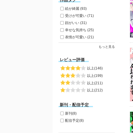
作品タグ
絵が綺麗 (93)
受けが可愛い (71)
顔がいい (31)
幸せな気持ち (25)
表情が可愛い (21)
もっと見る
レビュー評価
以上(146)
以上(199)
以上(211)
以上(212)
新刊・配信予定
新刊(8)
配信予定(8)