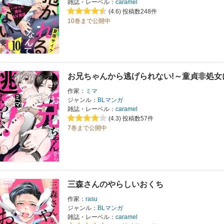
雑誌・レーベル：
caramel
(4.6)
投稿数248件
10巻まで公開中
お兄ちゃんから逃げられない!～童貞非処女
作家：
ミマ
ジャンル：
BLマンガ
雑誌・レーベル：
caramel
(4.3)
投稿数57件
7巻まで公開中
三森さんのやらしいおくち
作家：
rasu
ジャンル：
BLマンガ
雑誌・レーベル：
caramel