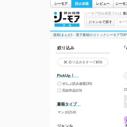
シーモア
読み放題
レビュー
シーモ
シーモア読み放題フルは
全2
ジャンルで探す
漫画(まんが)・電子書籍のコミックシーモアTOP
絞り込み
「
絞り込みをすべて解除
PickUp！
ぜんぶ読み放題
(30)
2
完結作品
(23)
書籍タイプ
マンガ(214)
ジャンル