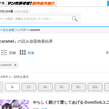
ア島
30,324冊
が読み放題！
読み放題フルTOP
caramel
caramel」
の読み放題検索結果
並
詳細
画像
caramel
14件中 1～20件を表示
1-
21-
41-
61-
81-
101-
やらしく躾けて愛してあげる-Dom/Subユ