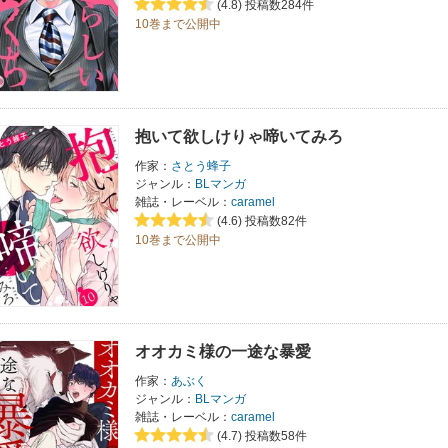
(4.8)
投稿数284件
10巻まで公開中
抱いて欲しけりゃ啼いてみろ
作家：
さとう蜂子
ジャンル：
BLマンガ
雑誌・レーベル：
caramel
(4.6)
投稿数82件
10巻まで公開中
オオカミ様の一途な暴愛
作家：
あぶく
ジャンル：
BLマンガ
雑誌・レーベル：
caramel
(4.7)
投稿数58件