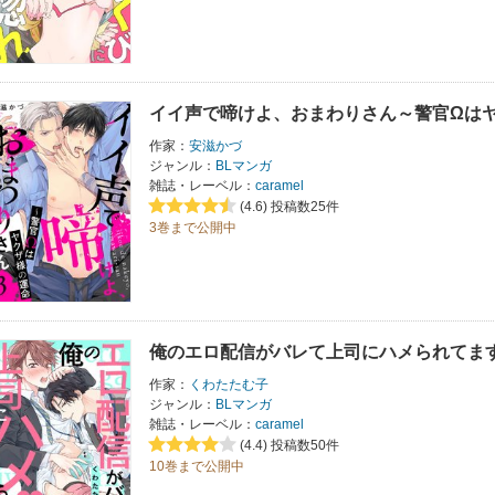
イイ声で啼けよ、おまわりさん～警官Ωは
作家：
安滋かづ
ジャンル：
BLマンガ
雑誌・レーベル：
caramel
(4.6)
投稿数25件
3巻まで公開中
俺のエロ配信がバレて上司にハメられてま
作家：
くわたたむ子
ジャンル：
BLマンガ
雑誌・レーベル：
caramel
(4.4)
投稿数50件
10巻まで公開中