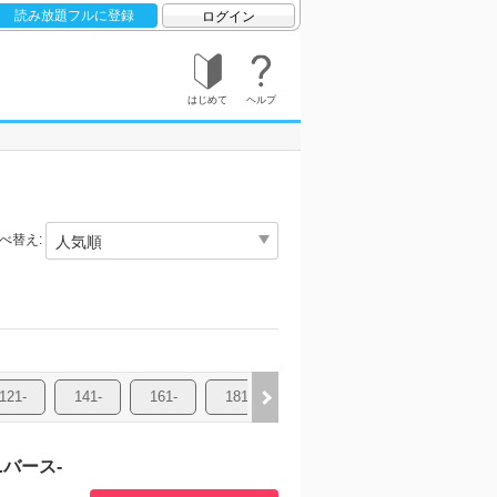
読み放題フルに登録
ログイン
はじめて
ヘルプ
べ替え:
121-
141-
161-
181-
201-
ニバース-