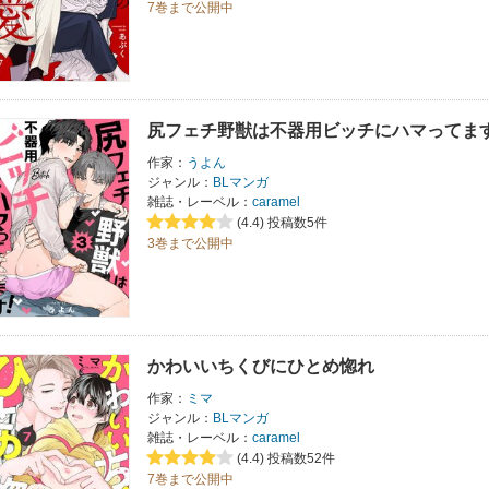
7巻まで公開中
尻フェチ野獣は不器用ビッチにハマってま
作家：
うよん
ジャンル：
BLマンガ
雑誌・レーベル：
caramel
(4.4)
投稿数5件
3巻まで公開中
かわいいちくびにひとめ惚れ
作家：
ミマ
ジャンル：
BLマンガ
雑誌・レーベル：
caramel
(4.4)
投稿数52件
7巻まで公開中