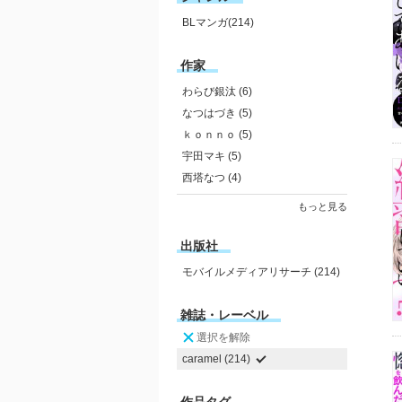
BLマンガ(214)
作家
わらび銀汰 (6)
なつはづき (5)
ｋｏｎｎｏ (5)
宇田マキ (5)
西塔なつ (4)
もっと見る
出版社
モバイルメディアリサーチ (214)
雑誌・レーベル
選択を解除
caramel (214)