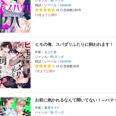
ジャンル：
BLマンガ
雑誌・レーベル：
caramel
(4.7)
投稿数290件
10巻まで公開中
ヒモの俺、スパダリふたりに飼われます！
作家：
まぶた単
ジャンル：
BLマンガ
雑誌・レーベル：
caramel
(4.4)
投稿数36件
7巻まで公開中
お前に抱かれるなんて聞いてない！～ハマっ
作家：
夏原サイケ
ジャンル：
BLマンガ