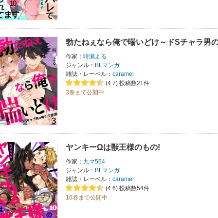
勃たねぇなら俺で喘いどけ～ドSチャラ男
作家：
時瀬よる
ジャンル：
BLマンガ
雑誌・レーベル：
caramel
(4.7)
投稿数21件
3巻まで公開中
ヤンキーΩは獣王様のもの!
作家：
九マ564
ジャンル：
BLマンガ
雑誌・レーベル：
caramel
(4.6)
投稿数54件
10巻まで公開中