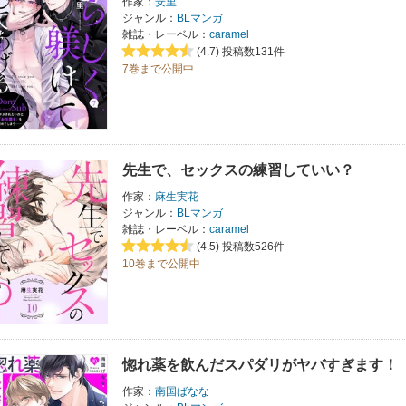
作家：
安里
ジャンル：
BLマンガ
雑誌・レーベル：
caramel
(4.7)
投稿数131件
7巻まで公開中
先生で、セックスの練習していい？
作家：
麻生実花
ジャンル：
BLマンガ
雑誌・レーベル：
caramel
(4.5)
投稿数526件
10巻まで公開中
惚れ薬を飲んだスパダリがヤバすぎます！
作家：
南国ばなな