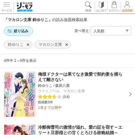
サービス
検索
はじめて
ログイン
会員登録
「マカロン文庫 鈴ゆりこ」
の読み放題検索結果
並べ替え:
絞り込み
鈴ゆりこ
マカロン文庫
4件中 1～4件を表示
俺様ドクターは果てなき激愛で契約妻を捕ら
えて離さない
鈴ゆりこ / 森原八鹿
ライトノベル、マカロン文庫
(3.6)
投稿数5件
1巻まで公開中
冷酷御曹司の激情が溢れ、愛の証を宿す～エ
リート旦那様との甘くとろける政略結婚～