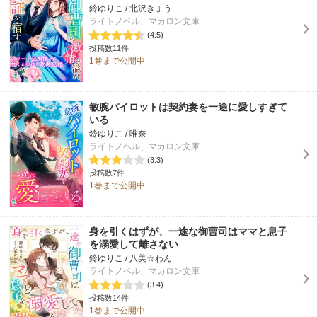
鈴ゆりこ / 北沢きょう
ライトノベル、マカロン文庫
(4.5)
投稿数11件
1巻まで公開中
敏腕パイロットは契約妻を一途に愛しすぎて
いる
鈴ゆりこ / 唯奈
ライトノベル、マカロン文庫
(3.3)
投稿数7件
1巻まで公開中
身を引くはずが、一途な御曹司はママと息子
を溺愛して離さない
鈴ゆりこ / 八美☆わん
ライトノベル、マカロン文庫
(3.4)
投稿数14件
1巻まで公開中