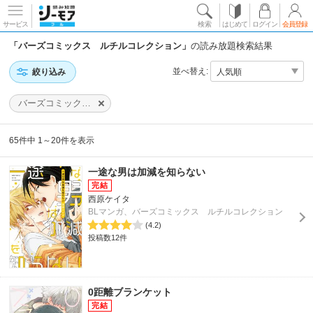
サービス
検索
はじめて
ログイン
会員登録
「バーズコミックス ルチルコレクション」
の読み放題検索結果
並べ替え:
絞り込み
バーズコミックス ルチルコレクション
65件中 1～20件を表示
一途な男は加減を知らない
西原ケイタ
BLマンガ、バーズコミックス ルチルコレクション
(4.2)
投稿数12件
0距離ブランケット