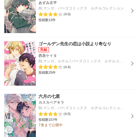
あずみ京平
BLマンガ、バーズコミックス ルチルコレクション
(4.0)
投稿数13件
ゴールデン先生の恋は小説より奇なり
西原ケイタ
BLマンガ、ルチル / バーズコミックス ルチルコレクション
(4.4)
投稿数25件
六月の七星
カスカベアキラ
BLマンガ、バーズコミックス ルチルコレクション / Rutile
(4.0)
投稿数157件
7巻まで公開中