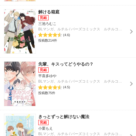
解ける箱庭
三池ろむこ
BLマンガ、ルチル / バーズコミックス ルチルコレクション
(4.6)
投稿数214件
先輩、キスってどうやるの？
平喜多ゆや
BLマンガ、ルチル / バーズコミックス ルチルコレクション
(4.5)
投稿数75件
きっとずっと解けない魔法
小栗もえ
BLマンガ、ルチル / バーズコミックス ルチルコレクション