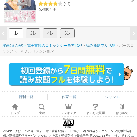
(4.4)
投稿数33件
1-
21-
41-
61-
漫画(まんが)・電子書籍のコミックシーモアTOP
読み放題フルTOP
バーズコ
ミックス ルチルコレクション
新刊一覧
作家一覧
ジャンル
トップ
検索
ランキング
よくある質問
はじめて
ABJマークは、この電子書店・電子書籍配信サービスが、 著作権者からコンテンツ使用許諾を
得た正規版配信サービスであることを示す登録商標（登録番号 第6091713号）です。 詳しくは