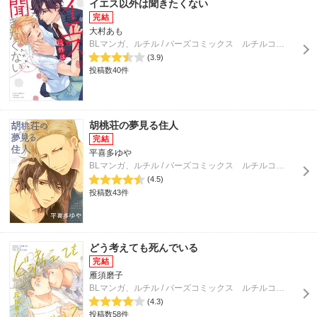
イエス以外は聞きたくない
大村あも
BLマンガ、ルチル / バーズコミックス ルチルコレクション
(3.9)
投稿数40件
胡桃荘の夢見る住人
平喜多ゆや
BLマンガ、ルチル / バーズコミックス ルチルコレクション
(4.5)
投稿数43件
どう考えても死んでいる
雁須磨子
BLマンガ、ルチル / バーズコミックス ルチルコレクション
(4.3)
投稿数58件