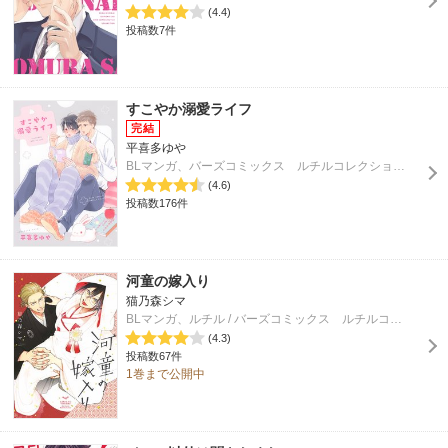
(4.4)
投稿数7件
すこやか溺愛ライフ
平喜多ゆや
BLマンガ、バーズコミックス ルチルコレクション / Rutile
(4.6)
投稿数176件
河童の嫁入り
猫乃森シマ
BLマンガ、ルチル / バーズコミックス ルチルコレクション
(4.3)
投稿数67件
1巻まで公開中