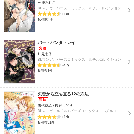
三池ろむこ
BLマンガ、バーズコミックス ルチルコレクション
(4.6)
投稿数9件
バー・パンタ・レイ
圷見南子
BLマンガ、バーズコミックス ルチルコレクション
(4.7)
投稿数6件
失恋から立ち直る12の方法
雪代鞠絵 / 桜庭ちどり
BLマンガ、ルチル / バーズコミックス ルチルコレクション
(4.4)
投稿数61件