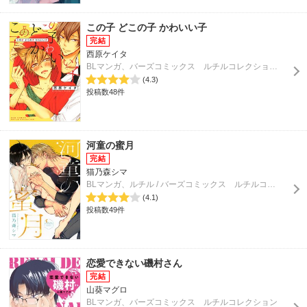
この子 どこの子 かわいい子
西原ケイタ
BLマンガ、バーズコミックス ルチルコレクション / Rutile
(4.3)
投稿数48件
河童の蜜月
猫乃森シマ
BLマンガ、ルチル / バーズコミックス ルチルコレクション
(4.1)
投稿数49件
恋愛できない磯村さん
山葵マグロ
BLマンガ、バーズコミックス ルチルコレクション