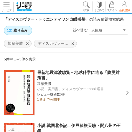
サービス
検索
はじめて
ログイン
会員登録
「ディスカヴァー・トゥエンティワン 加藤美勝」
の読み放題検索結果
並べ替え:
絞り込み
加藤美勝
ディスカヴァー・トゥエンティワン
5件中 1～5件を表示
最新地震津波総覧－地球科学に迫る「防災対
策書」
加藤美勝
小説・実用書、ディスカヴァーebook選書
レビュー投稿数0件
1巻まで公開中
小説 戦国北条記―伊豆箱根天嶮・関八州の王
者