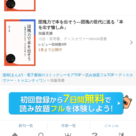
団塊力で本を出そう—団塊の世代に送る「本
を出す愉しみ」
加藤美勝
小説・実用書、ディスカヴァーebook選書
レビュー投稿数0件
1巻まで公開中
漫画(まんが)・電子書籍のコミックシーモアTOP
読み放題フルTOP
ディスカ
ヴァー・トゥエンティワン
加藤美勝
新刊一覧
作家一覧
ジャンル