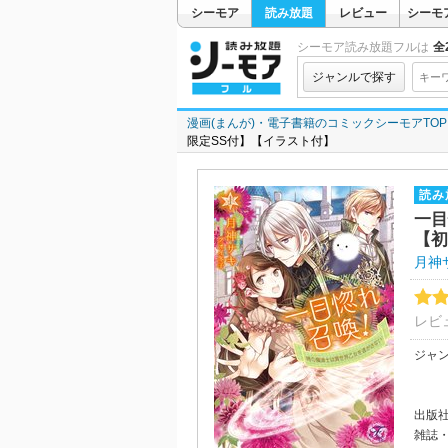
シーモア
読み放題
レビュー
シーモ
シーモア読み放題フルは
全2
ジャンルで探す
漫画(まんが)・電子書籍のコミックシーモアTOP
限定SS付】【イラスト付】
読み
一目
【初
月神
レビ
ジャ
出版
雑誌