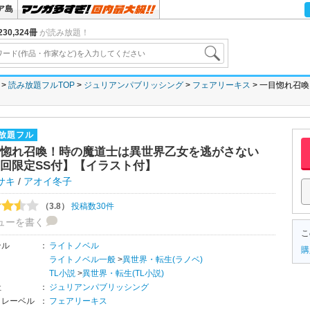
ア島
30,324冊
が読み放題！
読み放題フルTOP
ジュリアンパブリッシング
フェアリーキス
一目惚れ召喚
放題フル
惚れ召喚！時の魔道士は異世界乙女を逃がさない
回限定SS付】【イラスト付】
サキ
/
アオイ冬子
（3.8）
投稿数30件
ューを書く
こ
ンル
：
ライトノベル
購
ライトノベル一般
>
異世界・転生(ラノベ)
TL小説
>
異世界・転生(TL小説)
社
：
ジュリアンパブリッシング
・レーベル
：
フェアリーキス