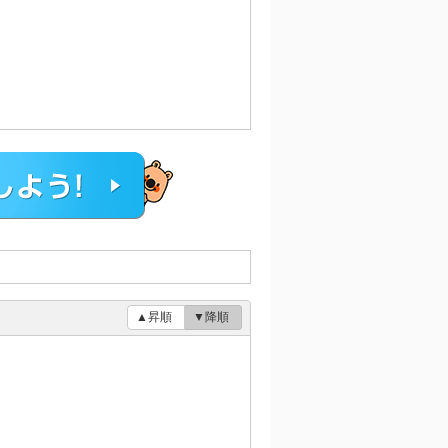
▲昇順
▼降順