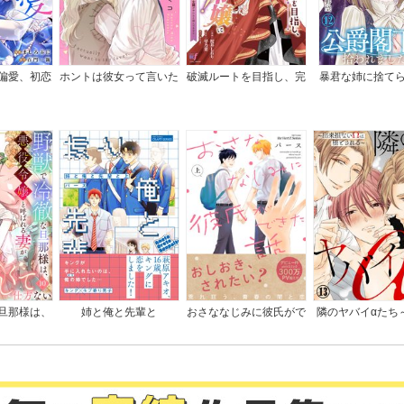
偏愛、初恋
ホントは彼女って言いた
破滅ルートを目指し、完
暴君な姉に捨て
き
いのに。
璧な悪役令嬢になってみ
ら、公爵閣下に拾
せますっ！～推しのため
した
当て馬をやり遂げたいの
に、無愛想な護衛騎士様
がやたらと絡んできます
～
旦那様は、
姉と俺と先輩と
おさななじみに彼氏がで
隣のヤバイαたち
ばれる妻が
きた話
損ないΩは堕とさ
仕方ない