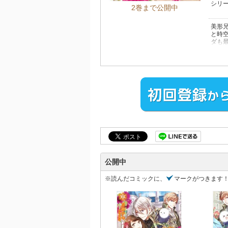
シリ
2巻まで公開中
美形
と時
ダも
甘く
結ば
僕の
ィオ
愛の罠
※サ
公開中
※読んだコミックに、
マークがつきます