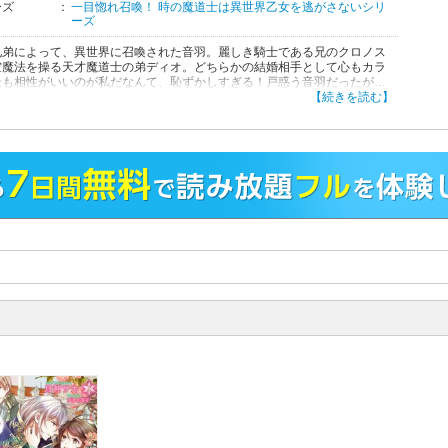
ーズ
：
一目惚れ召喚！ 時の魔道士は異世界乙女を逃がさないシリ
ーズ
兄弟によって、異世界に召喚された音羽。麗しき騎士である兄のクロノス
空魔法を操る天才魔道士の弟ディオ。どちらかの結婚相手として心もカラ
最も相性がいいのが私だなんて、恥ずかしすぎる！戸惑う音羽だったが、
恋を告げてくる優しいディオに、次第に惹かれていく。しかし想い叶って
【続きを読む】
れたのも束の間、音羽の身に起こったのは時間の巻き戻し!?「捕まえた。
オトハ。君はいつだって――僕だけのものだ」時の渦の中、初めて知るデ
とクロノスの真実。音羽を手にいれるため張り巡らされた、不器用すぎる
とは!?
イン版との重複購入にご注意ください。
！