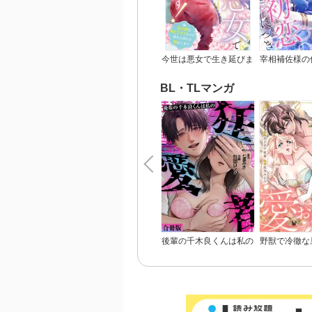
今世は悪女で生き延びま
宰相補佐様の
す！～玉の輿は死亡フラ
につ
グなので、落ちこぼれを
BL・TLマンガ
婿にします～
後輩の千木良くんは私の
野獣で冷徹な
狂愛者【合冊版】
悪役令嬢と呼
愛おしくて