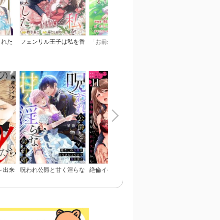
られた
フェンリル王子は私を番
「お前が代わりに死ね」
ひざまずいて、愛を乞
われま
にしました
と言われた私。妹の身代
～御曹司の一途な愛執
わりに冷酷な辺境伯のも
とへ嫁ぎ、幸せを手に入
れる（コミック） 分冊
版
～出来
呪われ公爵と甘く淫らな
絶倫イケオジは本職の方
バリタチNo.1に負け
れる～
契約婚～癒やしの令嬢は
でした～初体験は危ない
俺がネコデビューする
とろける口づけで愛を注
おクスリから～
で
ぐ～