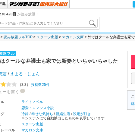
ア島
30,420冊
が読み放題！
読み放題フルTOP
スターツ出版
マカロン文庫
外ではクールな弁護士も家で
放題フル
はクールな弁護士も家では新妻といちゃいちゃした
恵蓮
/
えまる・じょん
（3.3）
投稿数25件
ューを書く
こ
ンル
：
ライトノベル
購
恋愛・ロマンス小説
タグ
：
冷静
/
幸せな気持ち
/
新婚生活
/
設定が好き
※システムにて自動抽出したものを表示しています
社
：
スターツ出版
・レーベル
：
マカロン文庫