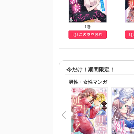
1巻
今だけ！期間限定！
男性・女性マンガ