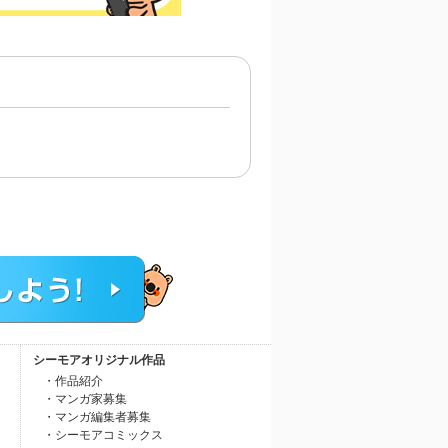
シーモアオリジナル作品
・作品紹介
・マンガ家募集
・マンガ編集者募集
・シーモアコミックス