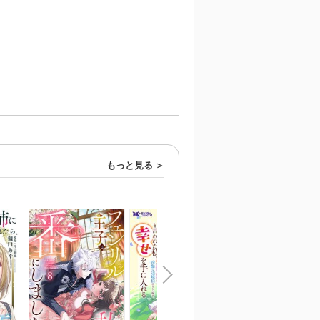
もっと見る