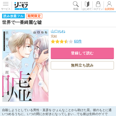
サービス
検索
はじめて
ログイン
会員登録
読み放題フル
期間限定
世界で一番綺麗な嘘
山口ねね
完結
60件
登録して読む
無料立ち読み
自殺しようとしている男性・直彦を ひょんなことから助けた晃。彼のもとに通
いつめるうちに、いつの間にか好きになってしまい…でも彼は生粋のゲイで