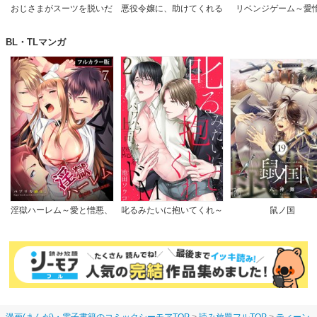
おじさまがスーツを脱いだ
悪役令嬢に、助けてくれる
リベンジゲーム～愛
なら
ヒーローなんていません
【完全版】
BL・TLマンガ
淫獄ハーレム～愛と憎悪、
叱るみたいに抱いてくれ～
鼠ノ国
淫らな調教館【フルカラー
パワハラ上司は隠れドM
版】
【電子限定特典付き】