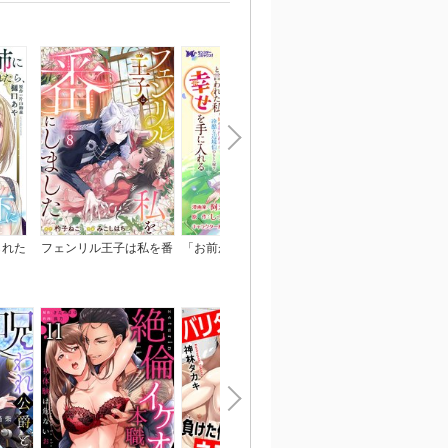
られた
フェンリル王子は私を番
「お前が代わりに死ね」
ひざまずいて、愛を乞
われま
にしました
と言われた私。妹の身代
～御曹司の一途な愛執
わりに冷酷な辺境伯のも
とへ嫁ぎ、幸せを手に入
れる（コミック） 分冊
版