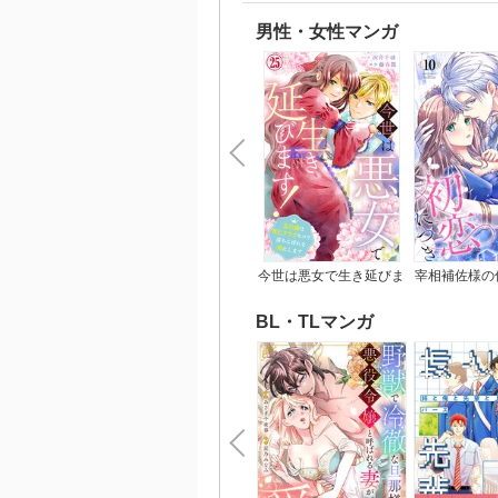
男性・女性マンガ
今世は悪女で生き延びま
宰相補佐様の
す！～玉の輿は死亡フラ
につ
グなので、落ちこぼれを
BL・TLマンガ
婿にします～