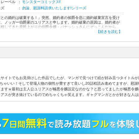
・レーベル
：
モンスターコミックスf
ーズ
：
勿論、慰謝料請求いたします!シリーズ
前との婚約は破棄する！」突然、婚約者の侯爵令息に婚約破棄宣言を受け
は、ノッガー伯爵家のユリアスと申します。婚約破棄の原因は、婚約者が
転校してきた庶民上がりの伯爵令嬢・バナッシュさんにぞっこんだからで
バナッシュさんはどうも自分のことを、恋愛漫画の主人公だと思い込んで
【続きを読む】
節がありまして、私を〝嫉妬する悪役令嬢〟に仕立て上げたいようで…。
自体はもともと商売(ビジネス)のためだったから、正直婚約者になんの未練
いのですが、契約は契約、迷惑料も合わせてたんまり慰謝料をいただかな
！ そしたらなんと第一王子殿下が…。
説サイトでもお見掛けした作品でしたが、マンガで見つけて絵が好み且つタイトルが
めっちゃいい！そして登場人物の個性が豊すぎて良いし20話程読み進めてますが、慰
てますｗ最初は主人公ユリアスが極悪令嬢設定なのかな？と思ってましたが極悪令嬢
リアスが突き抜けているのでめちゃくちゃ笑えます。ギャグマンガとかが好きな人は