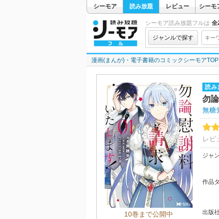
シーモア
読み放題
レビュー
シーモ
シーモア読み放題フルは
全2
ジャンルで探す
漫画(まんが)・電子書籍のコミックシーモアTOP
読み
勿論
無糖
レビ
ジャ
作品
出版
10巻まで公開中