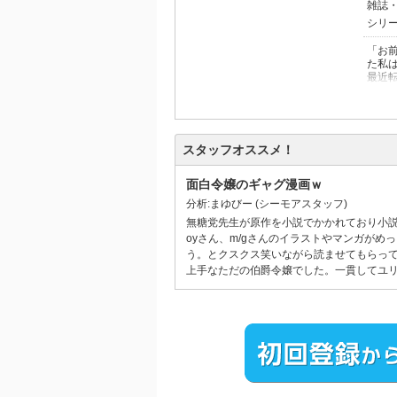
雑誌
シリ
「お
た私
最近
す。
いる
婚約
もな
いと
スタッフオススメ！
面白令嬢のギャグ漫画ｗ
分析:まゆびー
(シーモアスタッフ)
無糖党先生が原作を小説でかかれており小
oyさん、m/gさんのイラストやマンガが
う。とクスクス笑いながら読ませてもらっ
上手なただの伯爵令嬢でした。一貫してユ