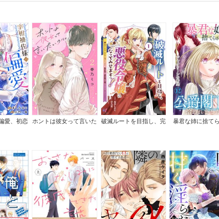
偏愛、初恋
ホントは彼女って言いた
破滅ルートを目指し、完
暴君な姉に捨て
き
いのに。
璧な悪役令嬢になってみ
ら、公爵閣下に拾
せますっ！～推しのため
した
当て馬をやり遂げたいの
に、無愛想な護衛騎士様
がやたらと絡んできます
～