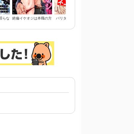
淫らな
絶倫イケオジは本職の方
バリタチNo.1に負けた
愛してないなら殺して
令嬢は
でした～初体験は危ない
俺がネコデビューするま
れ～Domの本能、Sub
愛を注
おクスリから～
で
慈愛～