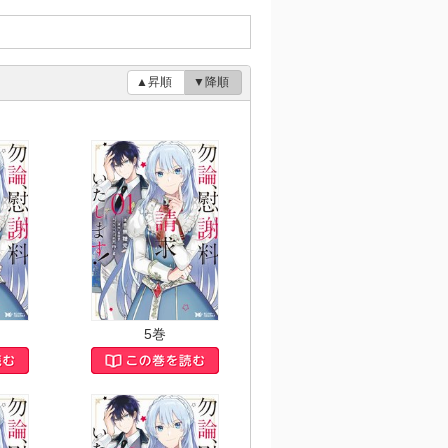
▲昇順
▼降順
5巻