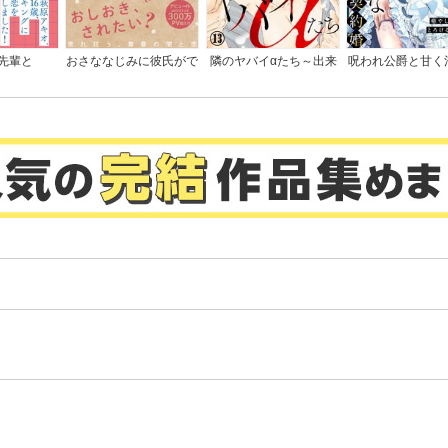
先輩と
おさななじみに彼氏がで
隣のヤバイαたち～出来
呪われ公爵と甘く
きた話
損ないΩは堕とされる～
契約婚～癒やしの
とろける口づけで
ぐ～
。