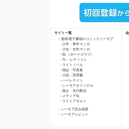
サイト一覧
会
・漫画/電子書籍のコミックシーモア
- 少年・青年マンガ
- 少女・女性マンガ
- BL（ボーイズラブ）
- TL・レディコミ
- ライトノベル
- 雑誌・写真集
- 小説・実用書
- ハーレクイン
- シーモアオリジナル
- 独占・先行配信
- メディア化
- ライトアダルト
・シーモア読み放題
・シーモアレビュー