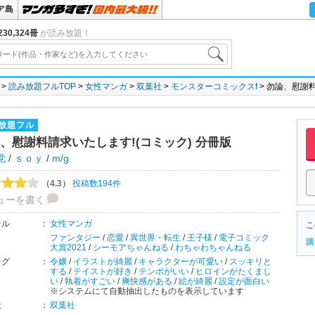
ア島
30,324冊
が読み放題！
読み放題フルTOP
女性マンガ
双葉社
モンスターコミックスf
勿論、慰謝料
放題フル
、慰謝料請求いたします!(コミック) 分冊版
党
/
ｓｏｙ
/
m/g
（4.3）
投稿数194件
ューを書く
ンル
：
女性マンガ
こ
ファンタジー
/
恋愛
/
異世界・転生
/
王子様
/
電子コミック
購
大賞2021
/
シーモアちゃんねる
/
わちゃわちゃんねる
タグ
：
令嬢
/
イラストが綺麗
/
キャラクターが可愛い
/
スッキリと
する
/
テイストが好き
/
テンポがいい
/
ヒロインがたくまし
い
/
執着がすごい
/
爽快感がある
/
絵が綺麗
/
設定が面白い
※システムにて自動抽出したものを表示しています
社
：
双葉社