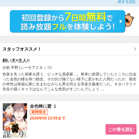
続きを読む
洗練された佇まい、豪奢な館で暮らす三津箭に圧倒されるも、
身分に分け隔てなく物腰がやわらかい姿に親しみを覚える。
だが、夜も深まる館、漏れ聞こえる声に誘われ見てしまう──彼の歪んだ性癖
を。
飼い犬×主人、危うい謀り合いの幕が上がる──！
スタッフオススメ！
飼い犬×主人!!
分析:平野
(シーモアスタッフ)
色覚を失った画家を誘う、ビッチな資産家…。将来に絶望していたところに出会
った金色の瞳を持つ顕史。その分け隔てない様子に惹かれた八岡だったが、顕史
の本性は裕福な家に生まれながらも男を咥える享楽主義者だった。キタハラリイ
先生の描くキャラはなんでこんな色気がすごいんでしょう…。
金色蜂に蜜 １
2026/9/30 23:59まで
この巻を読む