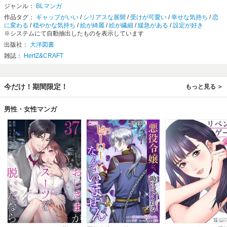
ジャンル：
BLマンガ
作品タグ：
ギャップがいい
/
シリアスな展開
/
受けが可愛い
/
幸せな気持ち
/
恋
に変わる
/
穏やかな気持ち
/
絵が綺麗
/
絵が繊細
/
緩急がある
/
設定が好き
※システムにて自動抽出したものを表示しています
出版社：
大洋図書
雑誌：
HertZ&CRAFT
今だけ！期間限定！
もっと見る
男性・女性マンガ