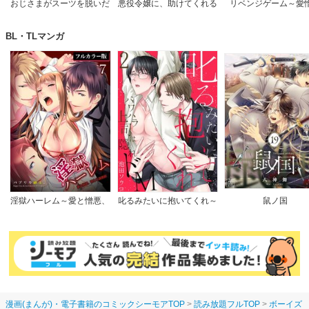
おじさまがスーツを脱いだ
悪役令嬢に、助けてくれる
リベンジゲーム～愛
なら
ヒーローなんていません
【完全版】
BL・TLマンガ
淫獄ハーレム～愛と憎悪、
叱るみたいに抱いてくれ～
鼠ノ国
淫らな調教館【フルカラー
パワハラ上司は隠れドM
版】
【電子限定特典付き】
漫画(まんが)・電子書籍のコミックシーモアTOP
読み放題フルTOP
ボーイズ