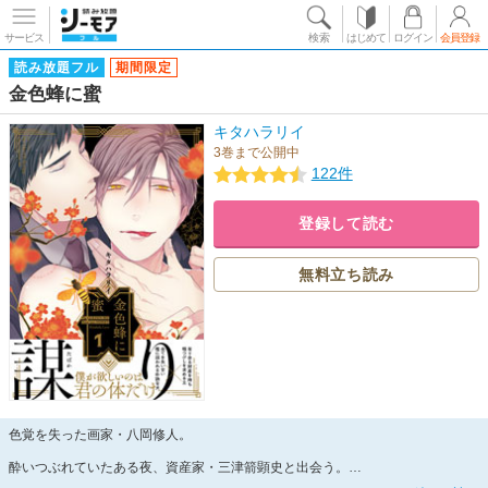
サービス
検索
はじめて
ログイン
会員登録
読み放題フル
期間限定
金色蜂に蜜
キタハラリイ
3巻まで公開中
122件
登録して読む
無料立ち読み
色覚を失った画家・八岡修人。
酔いつぶれていたある夜、資産家・三津箭顕史と出会う。