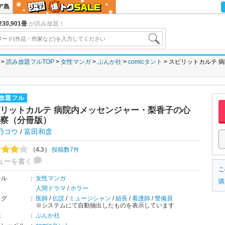
ア島
30,901冊
が読み放題！
読み放題フルTOP
女性マンガ
ぶんか社
comicタント
スピリットカルテ 
放題フル
リットカルテ 病院内メッセンジャー・梨香子の心
察（分冊版）
乃コウ
/
富田和彦
（4.3）
投稿数7件
ューを書く
こ
ンル
：
女性マンガ
購
人間ドラマ
/
ホラー
タグ
：
医師
/
伝説
/
ミュージシャン
/
組長
/
看護師
/
警備員
※システムにて自動抽出したものを表示しています
社
：
ぶんか社