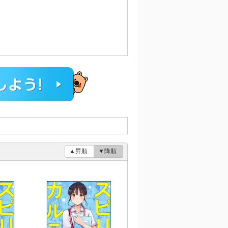
▲昇順
▼降順