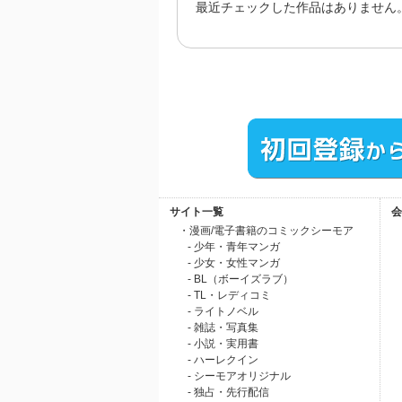
最近チェックした作品はありません
サイト一覧
会
・漫画/電子書籍のコミックシーモア
- 少年・青年マンガ
- 少女・女性マンガ
- BL（ボーイズラブ）
- TL・レディコミ
- ライトノベル
- 雑誌・写真集
- 小説・実用書
- ハーレクイン
- シーモアオリジナル
- 独占・先行配信