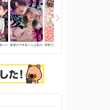
獄ハー
後輩の千木良くんは私の
野獣で冷徹な旦那様は、
姉と俺と先輩と
淫らな
狂愛者【合冊版】
悪役令嬢と呼ばれる妻が
愛おしくて仕方ない