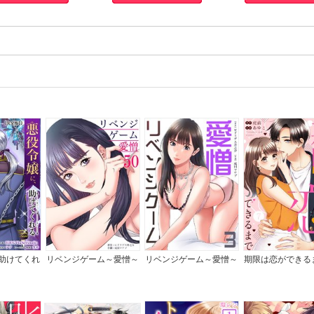
助けてくれ
リベンジゲーム～愛憎～
リベンジゲーム～愛憎～
期限は恋ができる
んていませ
【電子限定単行本】
全版】