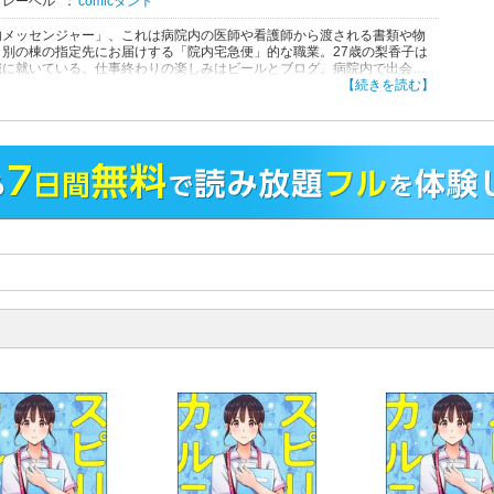
・レーベル
：
comicタント
内メッセンジャー」、これは病院内の医師や看護師から渡される書類や物
、別の棟の指定先にお届けする「院内宅急便」的な職業。27歳の梨香子は
職に就いている。仕事終わりの楽しみはビールとブログ。病院内で出会っ
いたりした霊現象をブログに書いている。Karte1…病院内のトイレから
【続きを読む】
える水やペーパーの音、そしてうなり声…驚いた梨香子だったが中には誰
らず、直後に誰かが後ろを通り!? 病院霊が伝える生死の尊厳を考察す
心揺さぶる病院心霊ストーリー！
！