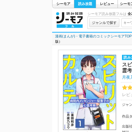
シーモア
読み放題
レビュー
シーモ
シーモア読み放題フルは
全2
ジャンルで探す
漫画(まんが)・電子書籍のコミックシーモアTOP
版）
読み
スピ
霊考
月夜
レビ
ジャ
作品
出版