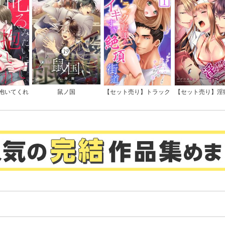
抱いてくれ
鼠ノ国
【セット売り】トラック
【セット売り】淫
司は隠れド
野郎とイキすぎ絶頂街道
レム～愛と憎悪、
特典付き】
～シフトレバーより太い
調教館
アレがナカまで深く…